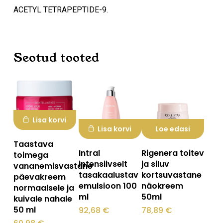
ACETYL TETRAPEPTIDE-9.
Seotud tooted
Lisa korvi
Lisa korvi
Loe edasi
Taastava
Intral
Rigenera toitev
toimega
intensiivselt
ja siluv
vananemisvastane
tasakaalustav
kortsuvastane
päevakreem
emulsioon 100
näokreem
normaalsele ja
ml
50ml
kuivale nahale
50 ml
92,68
€
78,89
€