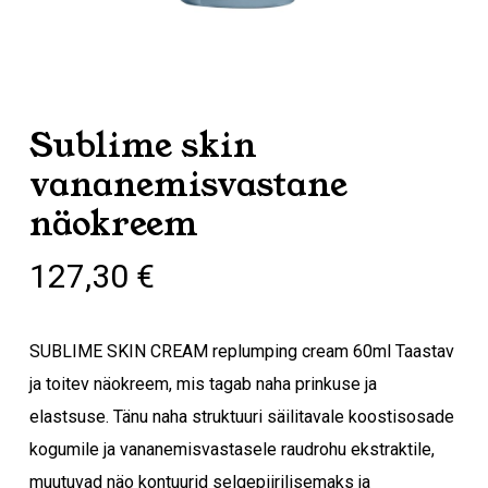
Sublime skin
vananemisvastane
näokreem
127,30
€
SUBLIME SKIN CREAM replumping cream 60ml Taastav
ja toitev näokreem, mis tagab naha prinkuse ja
elastsuse. Tänu naha struktuuri säilitavale koostisosade
kogumile ja vananemisvastasele raudrohu ekstraktile,
muutuvad näo kontuurid selgepiirilisemaks ja