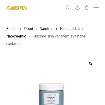
Skip
Menu
Products
to
search
Ostukorv
search
account
Sulge
ostukorv
Close
main
Menu
content
Esileht
Pood
Naistele
Näohooldus
Näokreemid
Sublime skin vananemisvastane
näokreem
Zoom