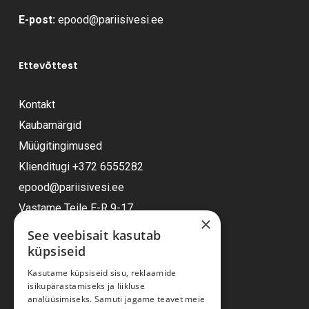
E-post:
epood@pariisivesi.ee
Ettevõttest
Kontakt
Kaubamärgid
Müügitingimused
Klienditugi
+372 6555282
epood@pariisivesi.ee
Vastame Teile E-R 9-17
×
See veebisait kasutab
küpsiseid
Ostuabi
Kasutame küpsiseid sisu, reklaamide
isikupärastamiseks ja liikluse
Kauba kohaletoimetamine
analüüsimiseks. Samuti jagame teavet meie