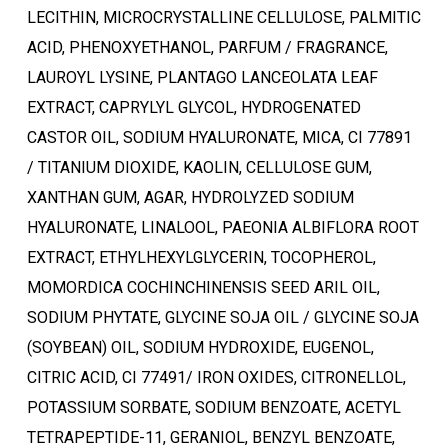
LECITHIN, MICROCRYSTALLINE CELLULOSE, PALMITIC
ACID, PHENOXYETHANOL, PARFUM / FRAGRANCE,
LAUROYL LYSINE, PLANTAGO LANCEOLATA LEAF
EXTRACT, CAPRYLYL GLYCOL, HYDROGENATED
CASTOR OIL, SODIUM HYALURONATE, MICA, CI 77891
Ostukorvis ei ole tooteid.
/ TITANIUM DIOXIDE, KAOLIN, CELLULOSE GUM,
XANTHAN GUM, AGAR, HYDROLYZED SODIUM
Mine poodi
HYALURONATE, LINALOOL, PAEONIA ALBIFLORA ROOT
EXTRACT, ETHYLHEXYLGLYCERIN, TOCOPHEROL,
MOMORDICA COCHINCHINENSIS SEED ARIL OIL,
SODIUM PHYTATE, GLYCINE SOJA OIL / GLYCINE SOJA
(SOYBEAN) OIL, SODIUM HYDROXIDE, EUGENOL,
CITRIC ACID, CI 77491/ IRON OXIDES, CITRONELLOL,
POTASSIUM SORBATE, SODIUM BENZOATE, ACETYL
TETRAPEPTIDE-11, GERANIOL, BENZYL BENZOATE,