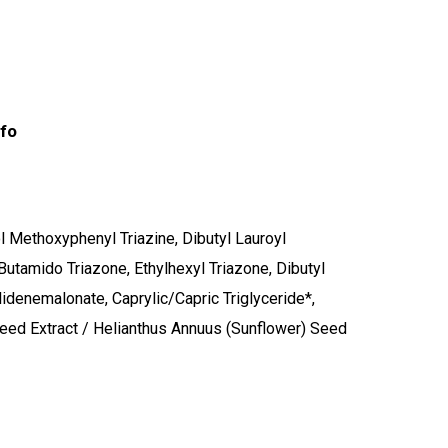
nfo
l Methoxyphenyl Triazine, Dibutyl Lauroyl
utamido Triazone, Ethylhexyl Triazone, Dibutyl
lidenemalonate, Caprylic/Capric Triglyceride*,
eed Extract / Helianthus Annuus (Sunflower) Seed