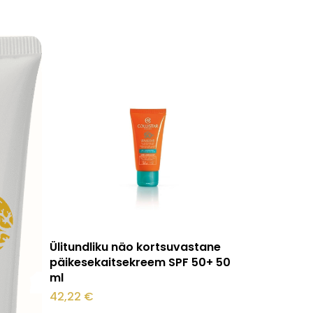
stukorvis ei ole tooteid.
Mine poodi
Lisa korvi
Ülitundliku näo kortsuvastane
päikesekaitsekreem SPF 50+ 50
ml
42,22
€