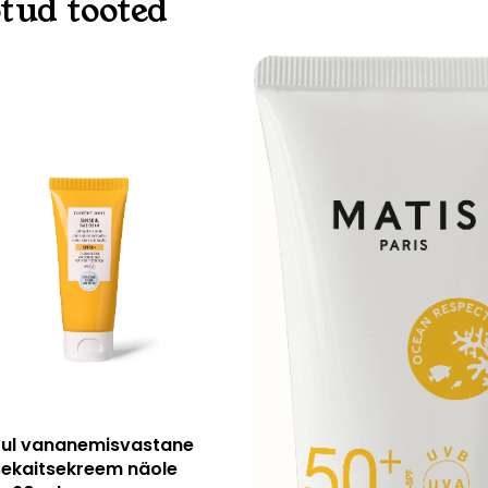
tud tooted
O
Loe edasi
oul vananemisvastane
sekaitsekreem näole