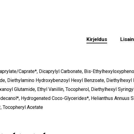
Kirjeldus
Lisai
prylate/Caprate*, Dicaprylyl Carbonate, Bis-Ethylhexyloxypheno
de, Diethylamino Hydroxybenzoyl Hexyl Benzoate, Diethylhexyl B
xanoyl Glutamide, Ethyl Vanillin, Tocopherol, Diethylhexyl Syringy
decanol*, Hydrogenated Coco-Glycerides*, Helianthus Annuus S
*, Tocopheryl Acetate