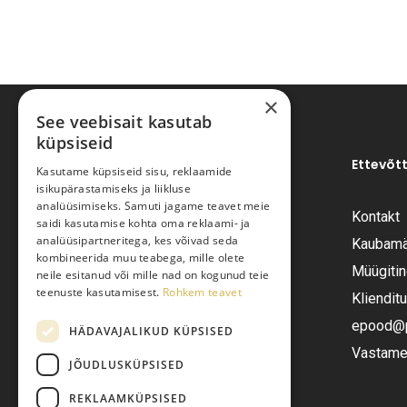
×
See veebisait kasutab
küpsiseid
Ettevõt
Kasutame küpsiseid sisu, reklaamide
isikupärastamiseks ja liikluse
analüüsimiseks. Samuti jagame teavet meie
Kontakt
saidi kasutamise kohta oma reklaami- ja
Pariisi Vesi OÜ
analüüsipartneritega, kes võivad seda
Kaubamä
kombineerida muu teabega, mille olete
Müügiti
neile esitanud või mille nad on kogunud teie
Tüve 54-2, Tallinn 13418
teenuste kasutamisest.
Rohkem teavet
Kliendit
Telefon:
+372 6555282
epood@pa
HÄDAVAJALIKUD KÜPSISED
Vastame 
JÕUDLUSKÜPSISED
E-post:
epood@pariisivesi.ee
REKLAAMKÜPSISED