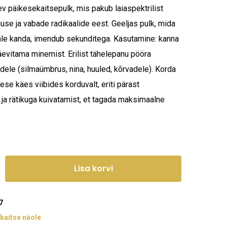
ev päikesekaitsepulk, mis pakub laiaspektrilist
use ja vabade radikaalide eest. Geeljas pulk, mida
peale kanda, imendub sekunditega. Kasutamine: kanna
evitama minemist. Erilist tähelepanu pööra
adele (silmaümbrus, nina, huuled, kõrvadele). Korda
se käes viibides korduvalt, eriti pärast
t ja rätikuga kuivatamist, et tagada maksimaalne
Lisa korvi
7
kaitse näole