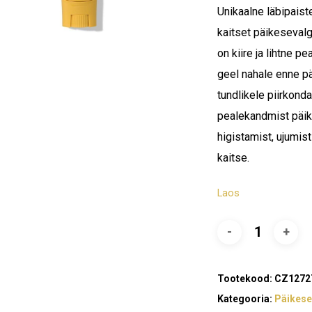
Unikaalne läbipaist
kaitset päikesevalg
on kiire ja lihtne 
geel nahale enne pä
tundlikele piirkond
pealekandmist päike
higistamist, ujumis
kaitse.
Laos
Tootekood:
CZ1272
Kategooria:
Päikese