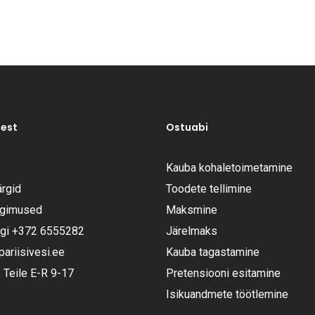
test
Ostuabi
Kauba kohaletoimetamine
rgid
Toodete tellimine
ngimused
Maksmine
ugi
+372 6555282
Järelmaks
riisivesi.ee
Kauba tagastamine
Teile E-R 9-17
Pretensiooni esitamine
Isikuandmete töötlemine