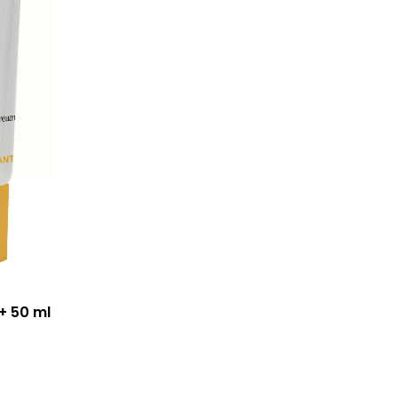
e
+ 50 ml