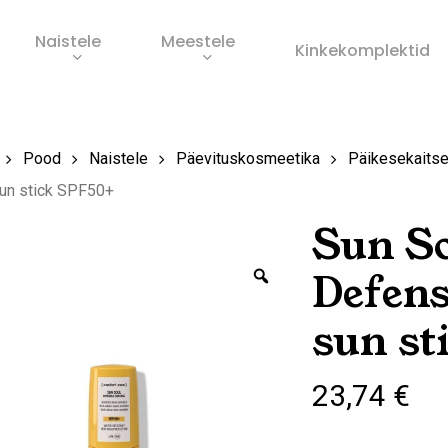
Naistele
Meestele
Ostukorv
Kinkekomplektid
s
Pood
Naistele
Päevituskosmeetika
Päikesekaitse
sun stick SPF50+
Sun So
Zoom
Defens
sun st
23,74
€