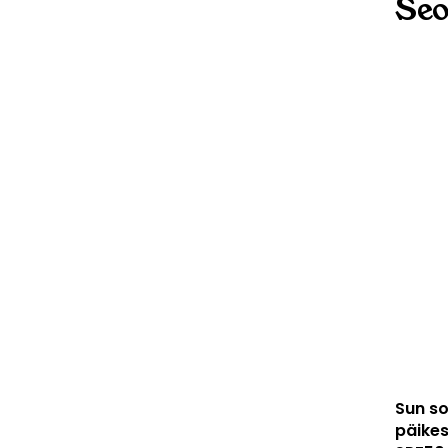
Seo
Sun s
päike