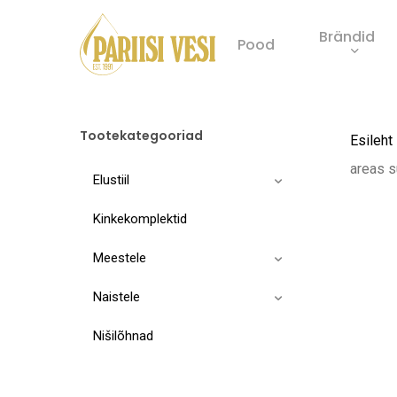
Skip
Brändid
to
Pood
main
Product
content
search
Tootekategooriad
Esileht
areas 
Elustiil
Kinkekomplektid
Meestele
Naistele
Nišilõhnad