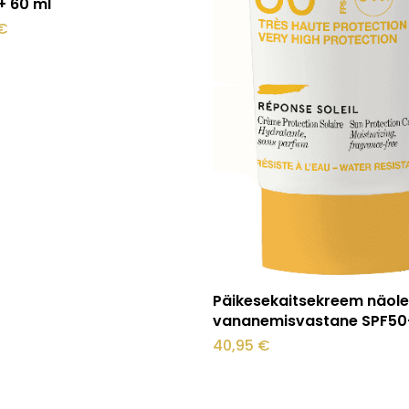
+ 60 ml
€
Lisa korvi
Päikesekaitsekreem näol
vananemisvastane SPF50
40,95
€