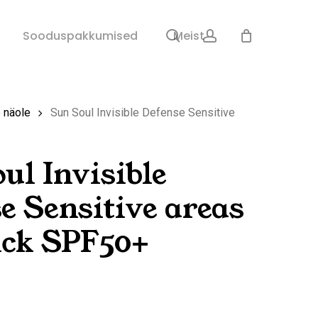
search
account
Sulge
Sooduspakkumised
Meist
ostukorv
 näole
Sun Soul Invisible Defense Sensitive
ul Invisible
e Sensitive areas
ick SPF50+