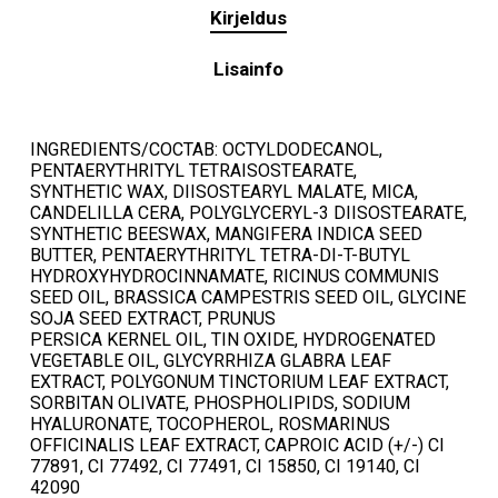
Kirjeldus
Lisainfo
INGREDIENTS/COCTAB: OCTYLDODECANOL,
PENTAERYTHRITYL TETRAISOSTEARATE,
SYNTHETIC WAX, DIISOSTEARYL MALATE, MICA,
CANDELILLA CERA, POLYGLYCERYL-3 DIISOSTEARATE,
SYNTHETIC BEESWAX, MANGIFERA INDICA SEED
BUTTER, PENTAERYTHRITYL TETRA-DI-T-BUTYL
HYDROXYHYDROCINNAMATE, RICINUS COMMUNIS
SEED OIL, BRASSICA CAMPESTRIS SEED OIL, GLYCINE
SOJA SEED EXTRACT, PRUNUS
PERSICA KERNEL OIL, TIN OXIDE, HYDROGENATED
VEGETABLE OIL, GLYCYRRHIZA GLABRA LEAF
EXTRACT, POLYGONUM TINCTORIUM LEAF EXTRACT,
SORBITAN OLIVATE, PHOSPHOLIPIDS, SODIUM
HYALURONATE, TOCOPHEROL, ROSMARINUS
OFFICINALIS LEAF EXTRACT, CAPROIC ACID (+/-) CI
77891, CI 77492, CI 77491, CI 15850, CI 19140, CI
42090