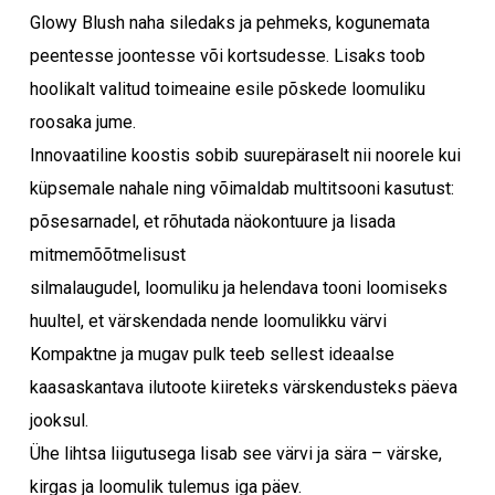
Glowy Blush naha siledaks ja pehmeks, kogunemata
peentesse joontesse või kortsudesse. Lisaks toob
hoolikalt valitud toimeaine esile põskede loomuliku
roosaka jume.
Innovaatiline koostis sobib suurepäraselt nii noorele kui
küpsemale nahale ning võimaldab multitsooni kasutust:
põsesarnadel, et rõhutada näokontuure ja lisada
mitmemõõtmelisust
silmalaugudel, loomuliku ja helendava tooni loomiseks
huultel, et värskendada nende loomulikku värvi
Kompaktne ja mugav pulk teeb sellest ideaalse
kaasaskantava ilutoote kiireteks värskendusteks päeva
jooksul.
Ühe lihtsa liigutusega lisab see värvi ja sära – värske,
kirgas ja loomulik tulemus iga päev.