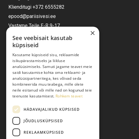
Klienditugi
+372 6555282
epood@pariisivesi.ee
Vastame Teile E-R 9-17
×
See veebisait kasutab
küpsiseid
Ostuabi
Kasutame küpsiseid sisu, reklaamide
isikupärastamiseks ja liikluse
Kauba kohaletoimetamine
analüüsimiseks. Samuti jagame teavet meie
saidi kasutamise kohta oma reklaami- ja
Toodete tellimine
analüüsipartneritega, kes võivad seda
Maksmine
kombineerida muu teabega, mille olete
neile esitanud või mille nad on kogunud teie
Järelmaks
teenuste kasutamisest.
Rohkem teavet
Kauba tagastamine
HÄDAVAJALIKUD KÜPSISED
Pretensiooni esitamine
Isikuandmete töötlemine
JÕUDLUSKÜPSISED
REKLAAMKÜPSISED