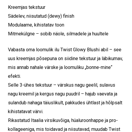
Kreemjas tekstuur
Sädelev, niisutatud (dewy) finish
Modulaarne, kihistatav toon
Mitmekülgne – sobib näole, silmadele ja huultele
Vabasta oma loomulik ilu Twist Glowy Blushi abil – see
uus kreemjas põsepuna on siidine tekstuur ja läbikumav,
mis annab nahale värske ja loomuliku „bonne-mine“
efekti.
Selle 3-ühes tekstuur – värskus nagu geelil, sulavus
nagu kreemil ja kergus nagu puudril – hajub vaevata ja
sulandub nahaga täiuslikult, pakkudes ühtlast ja hõlpsalt
kihistatavat värvi.
Rikastatud Itaalia virsikuvõiga, hüaluroonhappe ja pro-
kollageeniga, mis toidavad ja niisutavad, muudab Twist