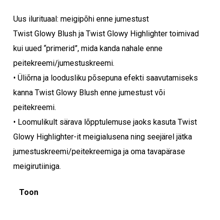
Uus ilurituaal: meigipõhi enne jumestust
Twist Glowy Blush ja Twist Glowy Highlighter toimivad
kui uued “primerid”, mida kanda nahale enne
peitekreemi/jumestuskreemi.
• Üliõrna ja loodusliku põsepuna efekti saavutamiseks
kanna Twist Glowy Blush enne jumestust või
peitekreemi.
• Loomulikult särava lõpptulemuse jaoks kasuta Twist
Ostukorvis ei ole tooteid.
Glowy Highlighter-it meigialusena ning seejärel jätka
jumestuskreemi/peitekreemiga ja oma tavapärase
Mine poodi
meigirutiiniga.
Toon