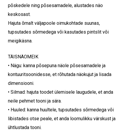
põskedele ning põsesarnadele, alustades näo
keskosast.
Hajuta õrnalt väljapoole oimukohtade suunas,
tupsutades sõrmedega või kasutades pintslit või
meigikäsna.
TÄISNÄOMEIK
• Nägu: kanna põsepuna näole põsesarnadele ja
kontuuritsoonidesse, et rõhutada näokujut ja lisada
dimensiooni.
• Silmad: hajuta toodet ülemisele laugudele, et anda
neile pehmet tooni ja sära.
• Huuled: kanna huultele, tupsutades sõrmedega või
libistades otse peale, et anda loomulikku värskust ja
ühtlustada tooni.