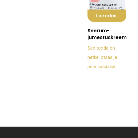
teha
saab
tootelehel.
Loe edasi
teha
tootelehel.
Seerum-
jumestuskreem
See toode on
hetkel otsas ja
pole saadaval.