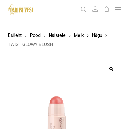
Skip
Menu
Products
to
search
Ostukorv
search
account
Sulge
ostukorv
Close
main
Menu
content
Esileht
Pood
Naistele
Meik
Nägu
TWIST GLOWY BLUSH
Zoom