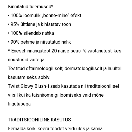
Kinnitatud tulemused*
• 100% loomulik „bonne-mine“ efekt
• 95% ühtlane ja kihistatav toon
• 100% silendab nahka
• 90% pehme ja niisutatud nahk
* Enesehinnangutest 20 naise seas; % vastanutest, kes
nõustusid väitega.
Testitud oftalmoloogiliselt, dermatoloogiliselt ja huultel
kasutamiseks sobiv.
Twist Glowy Blush-i saab kasutada nii traditsioonilisel
viisil kui ka täisnäomeigi loomiseks vaid mõne
liigutusega.
TRADITSIOONILINE KASUTUS
Eemalda kork, keera toodet veidi üles ja kanna