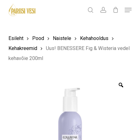
Skip
Menu
Products
to
search
Ostukorv
search
account
Sulge
ostukorv
Close
main
Menu
content
Esileht
Pood
Naistele
Kehahooldus
Kehakreemid
Uus! BENESSERE Fig & Wisteria vedel
kehavõie 200ml
Zoom