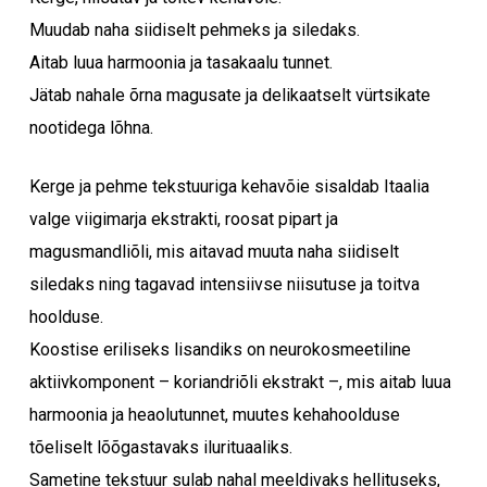
Muudab naha siidiselt pehmeks ja siledaks.
Aitab luua harmoonia ja tasakaalu tunnet.
Jätab nahale õrna magusate ja delikaatselt vürtsikate
nootidega lõhna.
Kerge ja pehme tekstuuriga kehavõie sisaldab Itaalia
valge viigimarja ekstrakti, roosat pipart ja
magusmandliõli, mis aitavad muuta naha siidiselt
siledaks ning tagavad intensiivse niisutuse ja toitva
hoolduse.
Koostise eriliseks lisandiks on neurokosmeetiline
aktiivkomponent – koriandriõli ekstrakt –, mis aitab luua
harmoonia ja heaolutunnet, muutes kehahoolduse
tõeliselt lõõgastavaks ilurituaaliks.
Sametine tekstuur sulab nahal meeldivaks hellituseks,