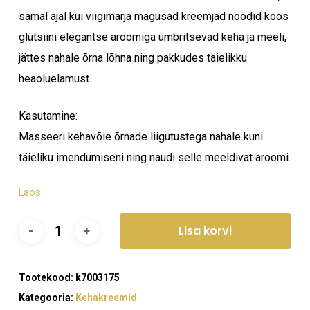
samal ajal kui viigimarja magusad kreemjad noodid koos
glütsiini elegantse aroomiga ümbritsevad keha ja meeli,
jättes nahale õrna lõhna ning pakkudes täielikku
heaoluelamust.
Kasutamine:
Masseeri kehavõie õrnade liigutustega nahale kuni
täieliku imendumiseni ning naudi selle meeldivat aroomi.
Laos
Lisa korvi
Tootekood:
k7003175
Kategooria:
Kehakreemid