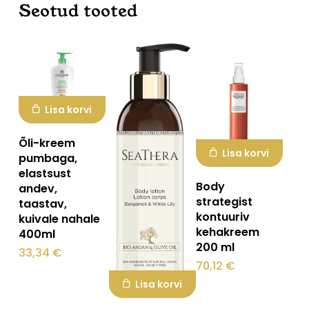
Seotud tooted
Lisa korvi
Õli-kreem
Lisa korvi
pumbaga,
elastsust
Body
andev,
strategist
taastav,
kontuuriv
kuivale nahale
kehakreem
400ml
200 ml
33,34
€
70,12
€
Lisa korvi