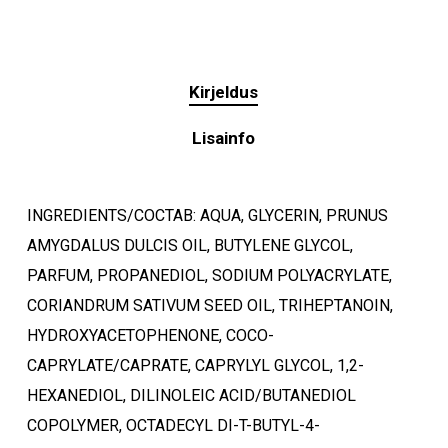
Kirjeldus
Lisainfo
INGREDIENTS/COCTAB: AQUA, GLYCERIN, PRUNUS
AMYGDALUS DULCIS OIL, BUTYLENE GLYCOL,
PARFUM, PROPANEDIOL, SODIUM POLYACRYLATE,
CORIANDRUM SATIVUM SEED OIL, TRIHEPTANOIN,
HYDROXYACETOPHENONE, COCO-
Ostukorvis ei ole tooteid.
CAPRYLATE/CAPRATE, CAPRYLYL GLYCOL, 1,2-
HEXANEDIOL, DILINOLEIC ACID/BUTANEDIOL
Mine poodi
COPOLYMER, OCTADECYL DI-T-BUTYL-4-