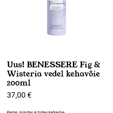
Uus! BENESSERE Fig &
Wisteria vedel kehavõie
200ml
37,00
€
Kerge, niisutav ja toitev kehavõie.