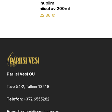
Ihupiim
niisutav 200ml
22,36
€
Pariisi Vesi OÜ
Tüve 54-2, Tallinn 13418
Telefon:
+372 6555282
E-post:
epood@pariisivesi.ee