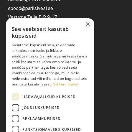
epood@pariisivesi.ee
Vastame Teile E-R 9-17
×
See veebisait kasutab
küpsiseid
Ostuabi
Kasutame küpsiseid sisu, reklaamide
isikupärastamiseks ja liikluse
Kauba kohaletoimetamine
analüüsimiseks. Samuti jagame teavet meie
saidi kasutamise kohta oma reklaami- ja
Toodete tellimine
analüüsipartneritega, kes võivad seda
Maksmine
kombineerida muu teabega, mille olete
neile esitanud või mille nad on kogunud teie
Järelmaks
teenuste kasutamisest.
Rohkem teavet
Kauba tagastamine
HÄDAVAJALIKUD KÜPSISED
Pretensiooni esitamine
Isikuandmete töötlemine
JÕUDLUSKÜPSISED
REKLAAMKÜPSISED
FUNKTSIONAALSED KÜPSISED