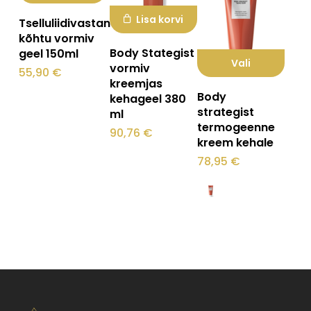
Lisa korvi
Tselluliidivastane
kõhtu vormiv
Body Stategist
geel 150ml
Vali
vormiv
55,90
€
kreemjas
Sellel
Body
kehageel 380
tootel
strategist
ml
termogeenne
on
90,76
€
kreem kehale
mitu
78,95
€
varianti.
Valikuid
saab
teha
tootelehel.