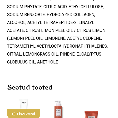
Ostukorvis ei ole tooteid.
SODIUM PHYTATE, CITRIC ACID, ETHYLCELLULOSE,
SODIUM BENZOATE, HYDROLYZED COLLAGEN,
Mine poodi
ALCOHOL, ACETYL TETRAPEPTIDE-2, LINALYL
ACETATE, CITRUS LIMON PEEL OIL / CITRUS LIMON
(LEMON) PEEL OIL, LIMONENE, ACETYL CEDRENE,
TETRAMETHYL ACETYLOCTAHYDRONAPHTHALENES,
CITRAL, LEMONGRASS OIL, PINENE, EUCALYPTUS
GLOBULUS OIL, ANETHOLE
Seotud tooted
Lisa korvi