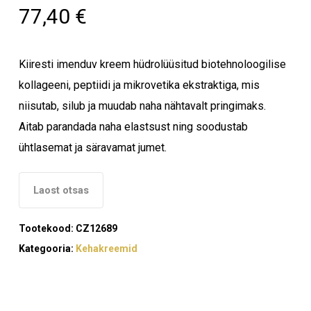
77,40
€
Kiiresti imenduv kreem hüdrolüüsitud biotehnoloogilise
kollageeni, peptiidi ja mikrovetika ekstraktiga, mis
niisutab, silub ja muudab naha nähtavalt pringimaks.
Aitab parandada naha elastsust ning soodustab
ühtlasemat ja säravamat jumet.
Laost otsas
Tootekood:
CZ12689
Kategooria:
Kehakreemid