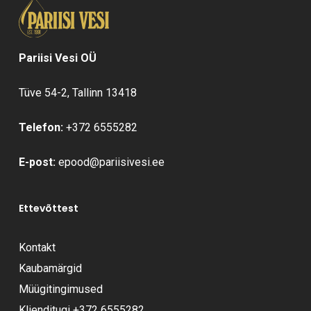
Pariisi Vesi OÜ
Tüve 54-2, Tallinn 13418
Telefon:
+372 6555282
E-post:
epood@pariisivesi.ee
Ettevõttest
Kontakt
Kaubamärgid
Müügitingimused
Klienditugi
+372 6555282