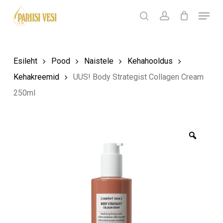
Skip
Menu
Products
to
search
Ostukorv
search
account
Sulge
ostukorv
Close
main
Menu
content
Esileht
Pood
Naistele
Kehahooldus
Kehakreemid
UUS! Body Strategist Collagen Cream
250ml
Zoom