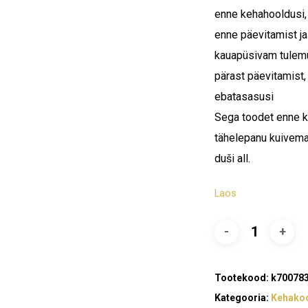
enne kehahooldusi,
enne päevitamist ja
kauapüsivam tulem
pärast päevitamist
ebatasasusi
Sega toodet enne k
tähelepanu kuivemat
duši all.
Laos
Tootekood:
k70078
O
Kategooria:
Kehakoo