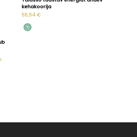
tootel
kehakoorija
on
55,54
€
mitu
varianti.
Valikuid
ub
saab
e
teha
tootelehel.