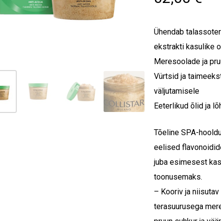
Ühendab talassotera
ekstrakti kasulike
Meresoolade ja pruu
Vürtsid ja taimeeks
väljutamisele
Eeterlikud õlid ja 
Tõeline SPA-hooldu
eelised flavonoidid
juba esimesest kas
toonusemaks.
– Kooriv ja niisuta
terasuurusega meres