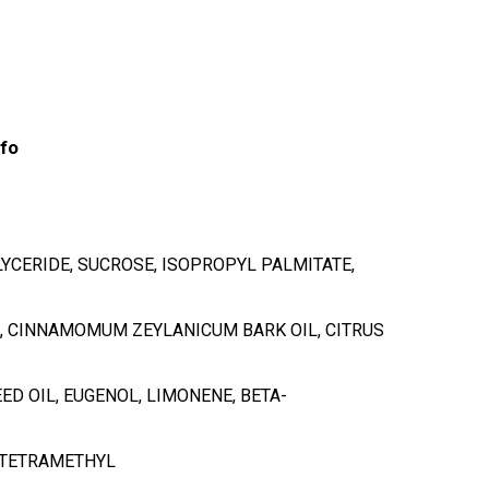
Mine poodi
nfo
YCERIDE, SUCROSE, ISOPROPYL PALMITATE,
L, CINNAMOMUM ZEYLANICUM BARK OIL, CITRUS
D OIL, EUGENOL, LIMONENE, BETA-
, TETRAMETHYL