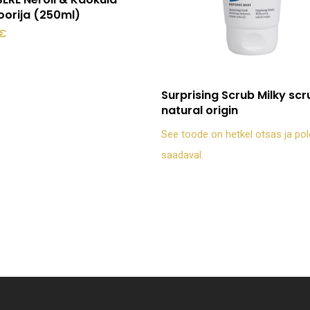
oorija (250ml)
€
Loe edasi
Surprising Scrub Milky scr
natural origin
See toode on hetkel otsas ja pol
saadaval.