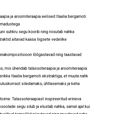
apia ja aroomiteraapia eelised Itaalia bergamoti
 omadustega
ni suhkru segu koorib ning niisutab nahka
traktid aitavad kaasa liigsete vedelike
lõhnakompositsioon lõõgastavad ning taastavad
s, mis ühendab talassoteraapia ja aroomiteraapia
erikka Itaalia bergamoti ekstraktiga, et muuta nahk
utuskorrast siledamaks, ühtlasemaks ja keha
v toime. Talassoteraapiast inspireeritud erineva
oolade segu silub ja elustab nahka, samal ajal kui