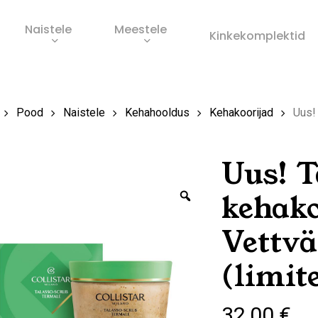
Naistele
Meestele
Ostukorv
Kinkekomplektid
s
Pood
Naistele
Kehahooldus
Kehakoorijad
Uus! 
Uus! T
Zoom
kehako
Vettvä
(limit
32,00
€