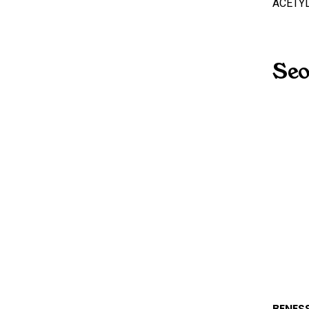
ACETY
Seo
BENESS