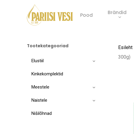
Skip
Brändid
to
Pood
main
Product
content
search
Tootekategooriad
Esileht
300g)
Elustiil
Kinkekomplektid
Meestele
Naistele
Nišilõhnad