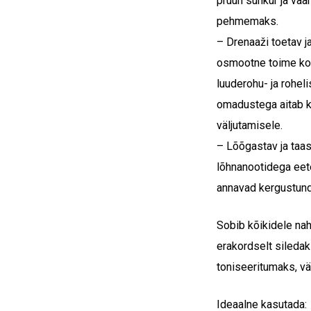
pruun suhkur ja vää
pehmemaks.
– Drenaaži toetav 
osmootne toime koo
luuderohu- ja rohel
omadustega aitab 
väljutamisele.
– Lõõgastav ja taa
lõhnanootidega eet
annavad kergustund
Sobib kõikidele na
erakordselt siledak
toniseeritumaks, v
Ideaalne kasutada: