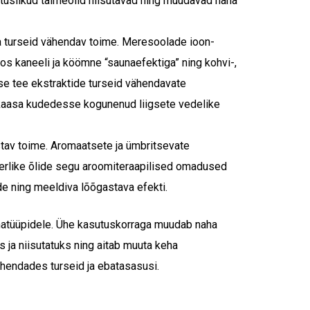
rtuslikud taimeõlid niisutavad ning muudavad naha
ja turseid vähendav toime. Meresoolade ioon-
s kaneeli ja köömne “saunaefektiga” ning kohvi-,
ise tee ekstraktide turseid vähendavate
kaasa kudedesse kogunenud liigsete vedelike
stav toime. Aromaatsete ja ümbritsevate
erlike õlide segu aroomiteraapilised omadused
e ning meeldiva lõõgastava efekti.
hatüüpidele. Ühe kasutuskorraga muudab naha
s ja niisutatuks ning aitab muuta keha
ähendades turseid ja ebatasasusi.