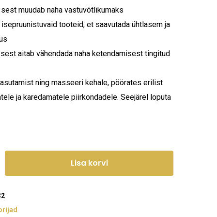
 sest muudab naha vastuvõtlikumaks
 isepruunistuvaid tooteid, et saavutada ühtlasem ja
us
, sest aitab vähendada naha ketendamisest tingitud
asutamist ning masseeri kehale, pöörates erilist
ele ja karedamatele piirkondadele. Seejärel loputa
Lisa korvi
32
stukorvis ei ole tooteid.
rijad