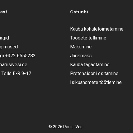
test
Ostuabi
Kauba kohaletoimetamine
rgid
Toodete tellimine
ngimused
Maksmine
ugi
+372 6555282
Järelmaks
riisivesi.ee
Kauba tagastamine
Teile E-R 9-17
Pretensiooni esitamine
Isikuandmete töötlemine
Vahesumma:
© 2026 Pariisi Vesi.