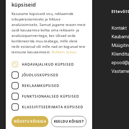
küpsiseid
Ettevõt
Kasutame küpsiseid sisu, reklaamide
isikupärastamiseks ja liikluse
analüüsimiseks. Samuti jagame teavet meie
Kontakt
saidi kasutamise kohta oma reklaami- ja
Pariisi Vesi OÜ
analüüsipartneritega, kes võivad seda
Kaubamä
kombineerida muu teabega, mille olete
Müügiti
neile esitanud või mille nad on kogunud teie
Tüve 54-2, Tallinn 13418
teenuste kasutamisest.
Rohkem teavet
Kliendit
Telefon:
+372 6555282
epood@pa
HÄDAVAJALIKUD KÜPSISED
Vastame 
JÕUDLUSKÜPSISED
E-post:
epood@pariisivesi.ee
REKLAAMKÜPSISED
FUNKTSIONAALSED KÜPSISED
KLASSIFITSEERIMATA KÜPSISED
NÕUSTU KÕIGIGA
KEELDU KÕIGIST