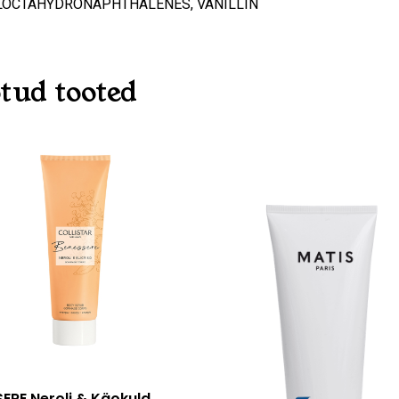
LOCTAHYDRONAPHTHALENES, VANILLIN
tud tooted
Lisa korvi
ERE Neroli & Käokuld