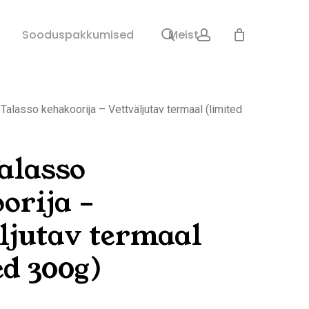
search
account
Sulge
Sooduspakkumised
Meist
ostukorv
Talasso kehakoorija – Vettväljutav termaal (limited
alasso
orija –
ljutav termaal
ed 300g)