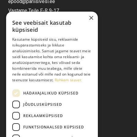
epood@pariisivesi.ee
Vastame Teile E-R 9-17
×
See veebisait kasutab
küpsiseid
Ostuabi
Kasutame küpsiseid sisu, reklaamide
isikupärastamiseks ja liikluse
Kauba kohaletoimetamine
analüüsimiseks. Samuti jagame teavet meie
saidi kasutamise kohta oma reklaami- ja
Toodete tellimine
analüüsipartneritega, kes võivad seda
Maksmine
kombineerida muu teabega, mille olete
neile esitanud või mille nad on kogunud teie
Järelmaks
teenuste kasutamisest.
Rohkem teavet
Kauba tagastamine
HÄDAVAJALIKUD KÜPSISED
Pretensiooni esitamine
Isikuandmete töötlemine
JÕUDLUSKÜPSISED
REKLAAMKÜPSISED
FUNKTSIONAALSED KÜPSISED