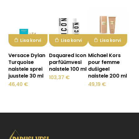
Ostukorvis ei ole tooteid.
Mine poodi
Lisa korvi
Lisa korvi
Lisa korvi
Versace Dylan
Dsquared Icon
Michael Kors
Turquoise
parfüümvesi
pour femme
naistele sprei
naistele 100 ml
dušigeel
juustele 30 ml
naistele 200 ml
103,37
€
46,40
€
49,19
€