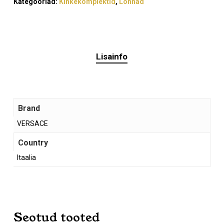
Kategooriad:
Kinkekomplektid
,
Lõhnad
Lisainfo
Brand
VERSACE
Country
Itaalia
Seotud tooted