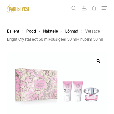
Skip
Menu
Products
to
search
Ostukorv
search
account
Sulge
ostukorv
Close
main
Menu
content
Esileht
Pood
Naistele
Lõhnad
Versace
Bright Crystal edt 50 ml+dušigeel 50 ml+ihupiim 50 ml
Zoom