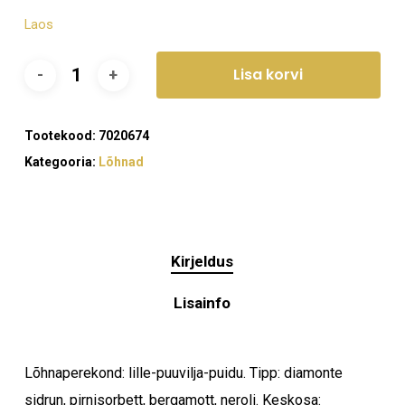
Laos
Lisa korvi
Tootekood:
7020674
Kategooria:
Lõhnad
Kirjeldus
Lisainfo
Lõhnaperekond: lille-puuvilja-puidu. Tipp: diamonte
sidrun, pirnisorbett, bergamott, neroli. Keskosa: