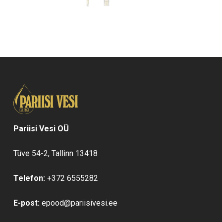
93,00 €
Valikuid
saab
teha
tootelehel.
Pariisi Vesi OÜ
Tüve 54-2, Tallinn 13418
Telefon:
+372 6555282
E-post:
epood@pariisivesi.ee