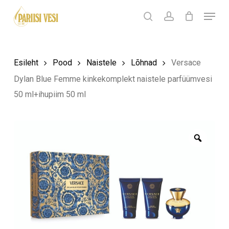
Skip
Menu
Products
to
search
Ostukorv
search
account
Sulge
ostukorv
Close
main
Menu
content
Esileht
Pood
Naistele
Lõhnad
Versace
Dylan Blue Femme kinkekomplekt naistele parfüümvesi
50 ml+ihupiim 50 ml
Zoom