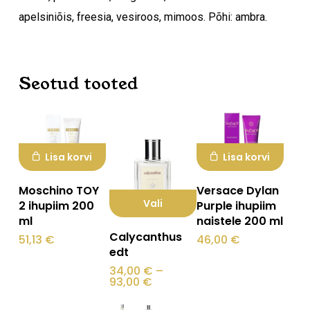
apelsiniõis, freesia, vesiroos, mimoos. Põhi: ambra.
Ostukorvis ei ole tooteid.
Seotud tooted
Mine poodi
Lisa korvi
Lisa korvi
Moschino TOY
Versace Dylan
Vali
2 ihupiim 200
Purple ihupiim
ml
naistele 200 ml
Sellel
Calycanthus
51,13
€
46,00
€
tootel
edt
on
34,00
€
–
Hinnavahemik:
93,00
€
mitu
34,00 €
kuni
varianti.