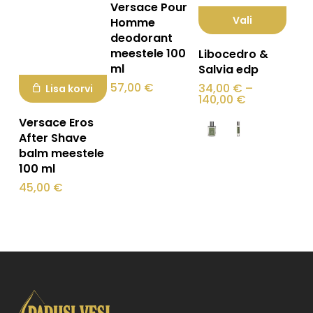
Versace Pour
Vali
Homme
deodorant
Sellel
meestele 100
Libocedro &
tootel
ml
Salvia edp
on
57,00
€
34,00
€
–
Lisa korvi
Hinnavahem
140,00
€
mitu
34,00 €
kuni
Versace Eros
varianti.
140,00 €
After Shave
Valikuid
balm meestele
100 ml
saab
45,00
€
teha
tootelehel.