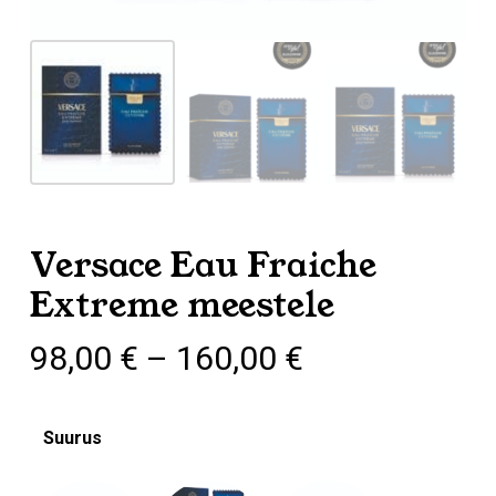
Versace Eau Fraiche
Extreme meestele
Hinnavahemi
98,00
€
–
160,00
€
98,00 €
kuni
Suurus
160,00 €