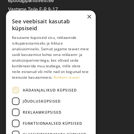
epood@pariisivesi.ee
Vastame Teile E-R 9-17
×
See veebisait kasutab
küpsiseid
Ostuabi
Kasutame küpsiseid sisu, reklaamide
isikupärastamiseks ja liikluse
Kauba kohaletoimetamine
analüüsimiseks. Samuti jagame teavet meie
saidi kasutamise kohta oma reklaami- ja
Toodete tellimine
analüüsipartneritega, kes võivad seda
Maksmine
kombineerida muu teabega, mille olete
neile esitanud või mille nad on kogunud teie
Järelmaks
teenuste kasutamisest.
Rohkem teavet
Kauba tagastamine
HÄDAVAJALIKUD KÜPSISED
Pretensiooni esitamine
Isikuandmete töötlemine
JÕUDLUSKÜPSISED
REKLAAMKÜPSISED
FUNKTSIONAALSED KÜPSISED