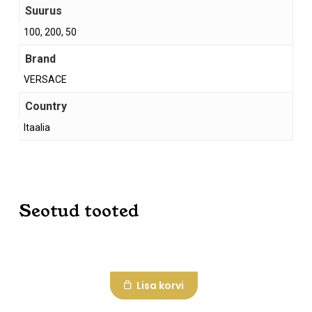
Suurus
100, 200, 50
Brand
VERSACE
Country
Itaalia
Ostukorvis ei ole tooteid.
Mine poodi
Seotud tooted
Lisa korvi