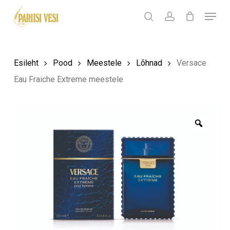
Skip
Menu
Products
to
search
Ostukorv
search
account
Sulge
ostukorv
Close
main
Menu
content
Esileht
Pood
Meestele
Lõhnad
Versace
Eau Fraiche Extreme meestele
Zoom