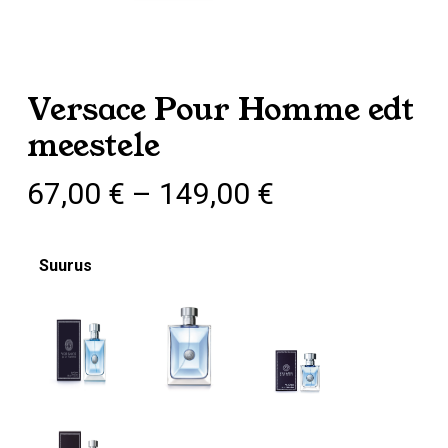
Versace Pour Homme edt
meestele
Hinnavahemi
67,00
€
–
149,00
€
67,00 €
kuni
Suurus
149,00 €