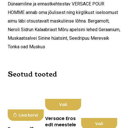
Dünaamiline ja ennastkehtestav VERSACE POUR
HOMME annab oma jõulisest ning kirglikust iseloomust
aimu läbi otsustavalt maskuliinse lõhna. Bergamott,
Neroli Sidrun Kalaabriast Mõru apelsini lehed Geraanium,
Muskaatsalvei Sinine hüatsint, Seedripuu Merevaik
Tonka oad Muskus
Ostukorvis ei ole tooteid.
Mine poodi
Seotud tooted
Vali
Sellel
Lisa korvi
Versace Eros
tootel
Vali
edt meestele