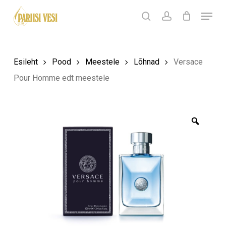
Skip
Menu
Products
to
search
Ostukorv
search
account
Sulge
ostukorv
Close
main
Menu
content
Esileht
Pood
Meestele
Lõhnad
Versace
Pour Homme edt meestele
Zoom