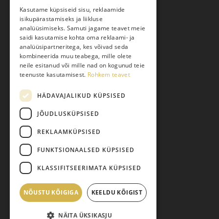
Kasutame küpsiseid sisu, reklaamide
isikupärastamiseks ja liikluse
Kauba kohaletoimetamine
analüüsimiseks. Samuti jagame teavet meie
saidi kasutamise kohta oma reklaami- ja
Toodete tellimine
analüüsipartneritega, kes võivad seda
Maksmine
kombineerida muu teabega, mille olete
neile esitanud või mille nad on kogunud teie
Järelmaks
teenuste kasutamisest.
Rohkem teavet
Kauba tagastamine
HÄDAVAJALIKUD KÜPSISED
Pretensiooni esitamine
Isikuandmete töötlemine
JÕUDLUSKÜPSISED
REKLAAMKÜPSISED
FUNKTSIONAALSED KÜPSISED
KLASSIFITSEERIMATA KÜPSISED
NÕUSTU KÕIGIGA
Vahesumma:
KEELDU KÕIGIST
0,00
€
© 2026 Pariisi Vesi.
NÄITA ÜKSIKASJU