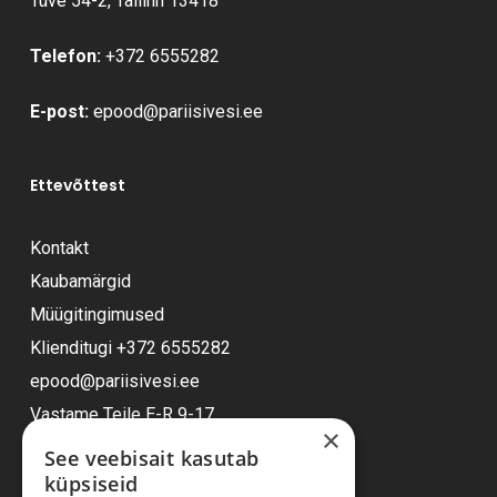
Tüve 54-2, Tallinn 13418
Telefon:
+372 6555282
E-post:
epood@pariisivesi.ee
Ettevõttest
Kontakt
Kaubamärgid
Müügitingimused
Klienditugi
+372 6555282
epood@pariisivesi.ee
Vastame Teile E-R 9-17
×
See veebisait kasutab
küpsiseid
Ostuabi