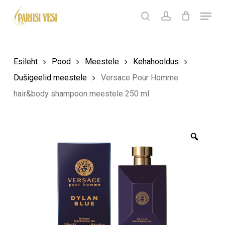
Skip
Menu
Products
to
search
Ostukorv
search
account
Sulge
ostukorv
Close
main
Menu
content
Esileht
Pood
Meestele
Kehahooldus
Dušigeelid meestele
Versace Pour Homme
hair&body shampoon meestele 250 ml
Zoom