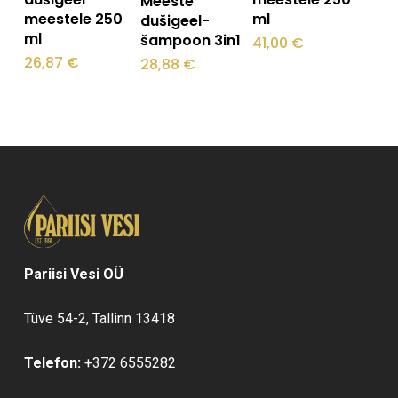
Meeste
meestele 250
ml
dušigeel-
ml
šampoon 3in1
41,00
€
26,87
€
28,88
€
Pariisi Vesi OÜ
Tüve 54-2, Tallinn 13418
Telefon:
+372 6555282