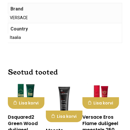
Brand
VERSACE
Country
Itaalia
Ostukorvis ei ole tooteid.
Mine poodi
Seotud tooted
Lisa korvi
Lisa korvi
Lisa korvi
Dsquared2
Versace Eros
Green Wood
Flame dušigeel
dušigeel
meestele 250