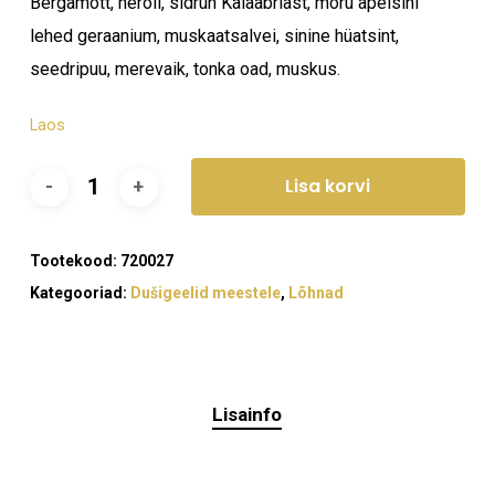
Bergamott, neroli, sidrun Kalaabriast, mõru apelsini
lehed geraanium, muskaatsalvei, sinine hüatsint,
seedripuu, merevaik, tonka oad, muskus.
Laos
Lisa korvi
Tootekood:
720027
Kategooriad:
Dušigeelid meestele
,
Lõhnad
Lisainfo