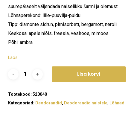
suurepäraselt väljendada naiselikku šarmi ja olemust.
Lõhnaperekond: lille-puuvilja-puidu.
Tipp: diamonte sidrun, pirnisorbett, bergamott, neroli.
Keskosa: apelsiniõis, freesia, vesiroos, mimoos.
Põhi: ambra.
Laos
Lisa korvi
Tootekood:
520040
Kategooriad:
Deodorandid
,
Deodorandid naistele
,
Lõhnad