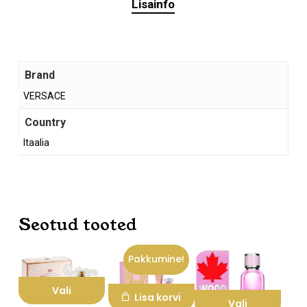
Lisainfo
Brand
VERSACE
Country
Ostukorvis ei ole tooteid.
Itaalia
Mine poodi
Seotud tooted
Pakkumine!
Vali
Lisa korvi
Vali