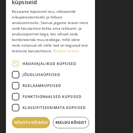
küpsiseid
Ostuabi
Kasutame küpsiseid sisu, reklaamide
isikupärastamiseks ja liikluse
Kauba kohaletoimetamine
analüüsimiseks. Samuti jagame teavet meie
saidi kasutamise kohta oma reklaami- ja
Toodete tellimine
analüüsipartneritega, kes võivad seda
Maksmine
kombineerida muu teabega, mille olete
neile esitanud või mille nad on kogunud teie
Järelmaks
teenuste kasutamisest.
Rohkem teavet
Kauba tagastamine
HÄDAVAJALIKUD KÜPSISED
Pretensiooni esitamine
Isikuandmete töötlemine
JÕUDLUSKÜPSISED
REKLAAMKÜPSISED
FUNKTSIONAALSED KÜPSISED
KLASSIFITSEERIMATA KÜPSISED
NÕUSTU KÕIGIGA
Vahesumma:
KEELDU KÕIGIST
0,00
€
© 2026 Pariisi Vesi.