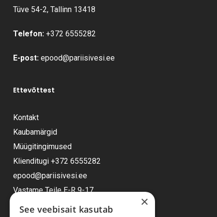
Tüve 54-2, Tallinn 13418
Telefon:
+372 6555282
E-post:
epood@pariisivesi.ee
Ettevõttest
Kontakt
Kaubamärgid
Müügitingimused
Klienditugi
+372 6555282
epood@pariisivesi.ee
Vastame Teile E-R 9-17
×
See veebisait kasutab