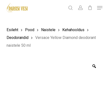
Skip
Menu
Products
to
search
Ostukorv
search
account
Sulge
ostukorv
Close
main
Menu
content
Esileht
Pood
Naistele
Kehahooldus
Deodorandid
Versace Yellow Diamond deodorant
naistele 50 ml
Zoom