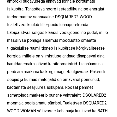
ambroxi sügavusega annavad lõhnale kordumatu
isikupära. Tänapäeva noore iseteadliku naise energiat
iseloomustav sensuaalne DSQUARED2 WOOD
tualettvesi kuulub lille-puidu lõhnaperekonda.
Läbipaistvas selges klaasis voolujooneline pudel, mille
massiivse põhjaga sisemus moodustab omaette
tilgakujulise ruumi, tipneb isikupärase kõrgkvaliteetse
korgiga, millele on viimistluse andnud tänapäeval aina
haruldasemaks jäävad käsitöömeistrid. Lisanüansina
peab ära märkima ka korgi magnetsulguvuse. Pakendi
soojad ja külmad materjalid on omavahel põimunud,
kaotamata sealjuures isikupära. Roosat pehmet
sametpinda markeerib punane vahtraleht, DSQUARED2
moemaja segiajamatu sümbol. Tualettvee DSQUARED2
WOOD WOMAN võluvasse kehasarja kuuluvad ka BATH