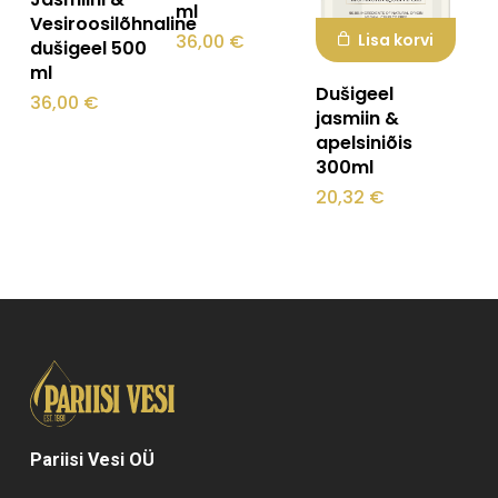
ml
Vesiroosilõhnaline
36,00
€
Lisa korvi
dušigeel 500
ml
Dušigeel
36,00
€
jasmiin &
apelsiniõis
300ml
20,32
€
Pariisi Vesi OÜ