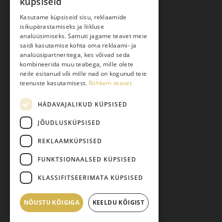
küpsiseid
Ostuabi
Kasutame küpsiseid sisu, reklaamide
isikupärastamiseks ja liikluse
Kauba kohaletoimetamine
analüüsimiseks. Samuti jagame teavet meie
saidi kasutamise kohta oma reklaami- ja
Toodete tellimine
analüüsipartneritega, kes võivad seda
Maksmine
kombineerida muu teabega, mille olete
neile esitanud või mille nad on kogunud teie
Järelmaks
teenuste kasutamisest.
Rohkem teavet
Kauba tagastamine
HÄDAVAJALIKUD KÜPSISED
Pretensiooni esitamine
Isikuandmete töötlemine
JÕUDLUSKÜPSISED
REKLAAMKÜPSISED
FUNKTSIONAALSED KÜPSISED
KLASSIFITSEERIMATA KÜPSISED
NÕUSTU KÕIGIGA
Vahesumma:
KEELDU KÕIGIST
0,00
€
© 2026 Pariisi Vesi.