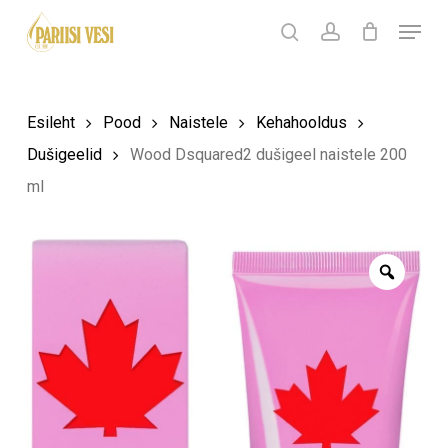
Skip
Menu
Products
to
search
Ostukorv
search
account
Sulge
ostukorv
Close
main
Menu
content
Esileht
Pood
Naistele
Kehahooldus
Dušigeelid
Wood Dsquared2 dušigeel naistele 200
ml
Zoom