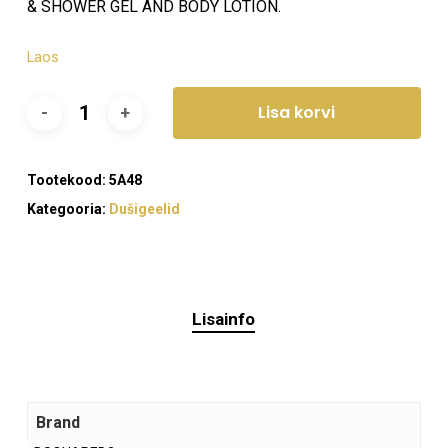
& SHOWER GEL AND BODY LOTION.
Laos
Lisa korvi
Tootekood:
5A48
Ostukorvis ei ole tooteid.
Kategooria:
Dušigeelid
Mine poodi
Lisainfo
Brand