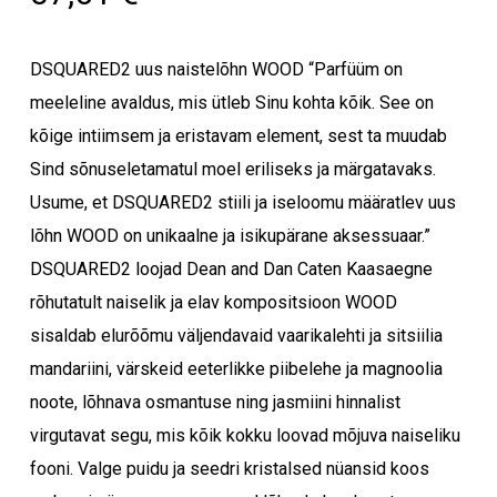
DSQUARED2 uus naistelõhn WOOD “Parfüüm on
meeleline avaldus, mis ütleb Sinu kohta kõik. See on
kõige intiimsem ja eristavam element, sest ta muudab
Sind sõnuseletamatul moel eriliseks ja märgatavaks.
Usume, et DSQUARED2 stiili ja iseloomu määratlev uus
lõhn WOOD on unikaalne ja isikupärane aksessuaar.”
DSQUARED2 loojad Dean and Dan Caten Kaasaegne
rõhutatult naiselik ja elav kompositsioon WOOD
sisaldab elurõõmu väljendavaid vaarikalehti ja sitsiilia
mandariini, värskeid eeterlikke piibelehe ja magnoolia
noote, lõhnava osmantuse ning jasmiini hinnalist
virgutavat segu, mis kõik kokku loovad mõjuva naiseliku
fooni. Valge puidu ja seedri kristalsed nüansid koos