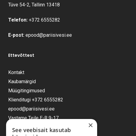
Tüve 54-2, Tallinn 13418
Telefon:
+372 6555282
E-post:
epood@pariisivesi.ee
Ettevõttest
Kontakt
Kaubamärgid
Müügitingimused
Klienditugi
+372 6555282
epood@pariisivesi.ee
Vastame Teile E-R 9-17
×
See veebisait kasutab