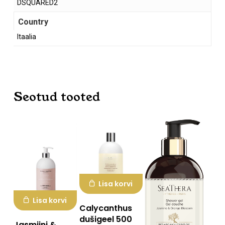
DSQUARED2
Country
Itaalia
Seotud tooted
Lisa korvi
Lisa korvi
Calycanthus
dušigeel 500
Jasmiini &