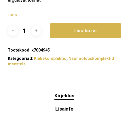
ergutavat toimet.
Laos
Lisa korvi
Tootekood:
k7004945
Kategooriad:
Kinkekomplektid
,
Näohoolduskomplektid
meestele
Kirjeldus
Lisainfo