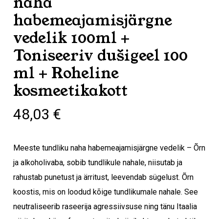
naha
habemeajamisjärgne
vedelik 100ml +
Toniseeriv dušigeel 100
ml + Roheline
kosmeetikakott
48,03
€
Meeste tundliku naha habemeajamisjärgne vedelik – Õrn
ja alkoholivaba, sobib tundlikule nahale, niisutab ja
rahustab punetust ja ärritust, leevendab sügelust. Õrn
koostis, mis on loodud kõige tundlikumale nahale. See
neutraliseerib raseerija agressiivsuse ning tänu Itaalia