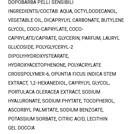
DOPOBARBA PELLI SENSIBILI
INGREDIENTS/COCTAB: AQUA, OCTYLDODECANOL,
VEGETABLE OIL, DICAPRYLYL CARBONATE, BUTYLENE
Ostukorvis ei ole tooteid.
GLYCOL, COCO-CAPRYLATE, COCO-
CAPRYLATE/CAPRATE, GLYCERIN, PARFUM, LAURYL
Mine poodi
GLUCOSIDE, POLYGLYCERYL-2
DIPOLYHYDROXYSTEARATE,
HYDROXYACETOPHENONE, POLYACRYLATE
CROSSPOLYMER-6, OPUNTIA FICUS INDICA STEM
EXTRACT, 1,2-HEXANEDIOL, CAPRYLYL GLYCOL,
PORTULACA OLERACEA EXTRACT, SODIUM
HYALURONATE, SODIUM PHYTATE, TOCOPHEROL,
ASCORBYL PALMITATE, SODIUM BENZOATE,
POTASSIUM SORBATE, CITRIC ACID, LECITHIN
GEL DOCCIA