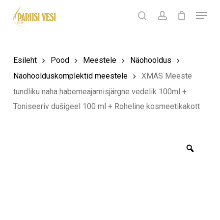
Skip
Menu
Products
to
search
Ostukorv
search
account
Sulge
ostukorv
Close
main
Menu
content
Esileht
Pood
Meestele
Näohooldus
Näohoolduskomplektid meestele
XMAS Meeste
tundliku naha habemeajamisjärgne vedelik 100ml +
Toniseeriv dušigeel 100 ml + Roheline kosmeetikakott
Zoom