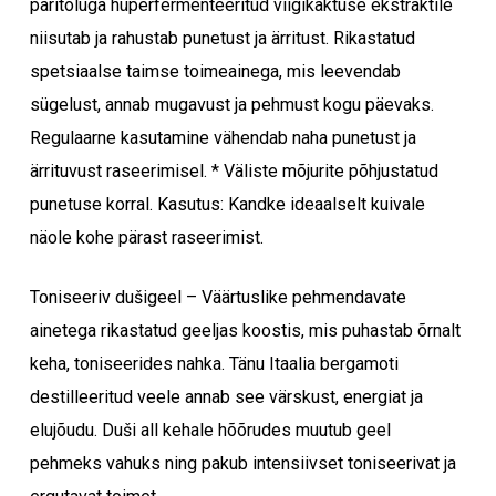
päritoluga hüperfermenteeritud viigikaktuse ekstraktile
niisutab ja rahustab punetust ja ärritust. Rikastatud
spetsiaalse taimse toimeainega, mis leevendab
sügelust, annab mugavust ja pehmust kogu päevaks.
Regulaarne kasutamine vähendab naha punetust ja
ärrituvust raseerimisel. * Väliste mõjurite põhjustatud
punetuse korral. Kasutus: Kandke ideaalselt kuivale
näole kohe pärast raseerimist.
Toniseeriv dušigeel – Väärtuslike pehmendavate
ainetega rikastatud geeljas koostis, mis puhastab õrnalt
keha, toniseerides nahka. Tänu Itaalia bergamoti
destilleeritud veele annab see värskust, energiat ja
elujõudu. Duši all kehale hõõrudes muutub geel
pehmeks vahuks ning pakub intensiivset toniseerivat ja