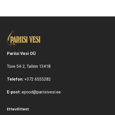
oli:
on:
77,04 €.
54,88 €.
Pariisi Vesi OÜ
Tüve 54-2, Tallinn 13418
Telefon:
+372 6555282
E-post:
epood@pariisivesi.ee
Ettevõttest