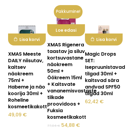
Pakkumine!
Loe edasi
Lisa korvi
Lisa korvi
XMAS Rigenera
taastav ja siluv
XMAS Meeste
Magic Drops
kortsuvastane
DAILY niisutav,
SET:
näokreem
kaitsev
Isepruunistavad
50ml +
näokreem
tilgad 30ml +
Öökreem 15ml
75ml +
kaitsvad sära
+ Kaitsvate
Habeme ja näo
andvad SPF50
vananemisvastaste
koorija 30ml +
tilgad 30ml
tilkade
Roheline
62,42
€
proovidoos +
kosmeetikakott
Fuksia
49,09
€
kosmeetikakott
Algne
Praegune
54,88
€
77,04
€
hind
hind