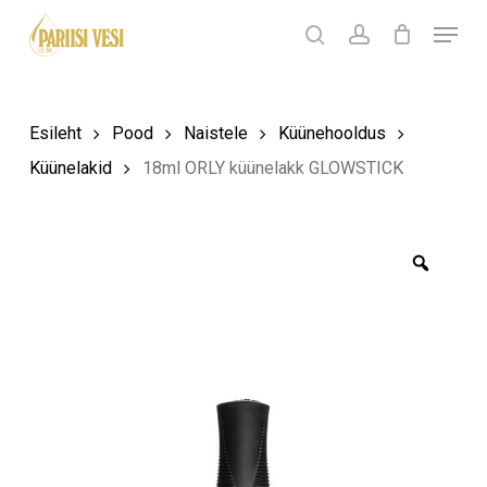
Skip
Menu
Products
to
search
Ostukorv
search
account
Sulge
ostukorv
Close
main
Menu
content
Esileht
Pood
Naistele
Küünehooldus
Küünelakid
18ml ORLY küünelakk GLOWSTICK
Zoom