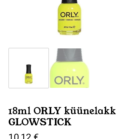
18ml ORLY küünelakk
GLOWSTICK
10,12
€