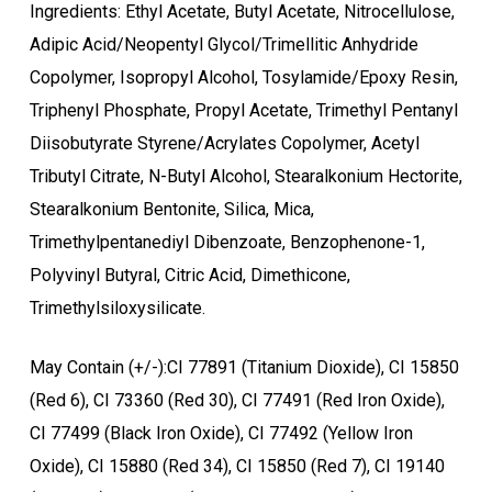
Ingredients: Ethyl Acetate, Butyl Acetate, Nitrocellulose,
Adipic Acid/Neopentyl Glycol/Trimellitic Anhydride
Copolymer, Isopropyl Alcohol, Tosylamide/Epoxy Resin,
Triphenyl Phosphate, Propyl Acetate, Trimethyl Pentanyl
Diisobutyrate Styrene/Acrylates Copolymer, Acetyl
Tributyl Citrate, N-Butyl Alcohol, Stearalkonium Hectorite,
Stearalkonium Bentonite, Silica, Mica,
Trimethylpentanediyl Dibenzoate, Benzophenone-1,
Polyvinyl Butyral, Citric Acid, Dimethicone,
Trimethylsiloxysilicate.
Ostukorvis ei ole tooteid.
May Contain (+/-):CI 77891 (Titanium Dioxide), CI 15850
Mine poodi
(Red 6), CI 73360 (Red 30), CI 77491 (Red Iron Oxide),
CI 77499 (Black Iron Oxide), CI 77492 (Yellow Iron
Oxide), CI 15880 (Red 34), CI 15850 (Red 7), CI 19140