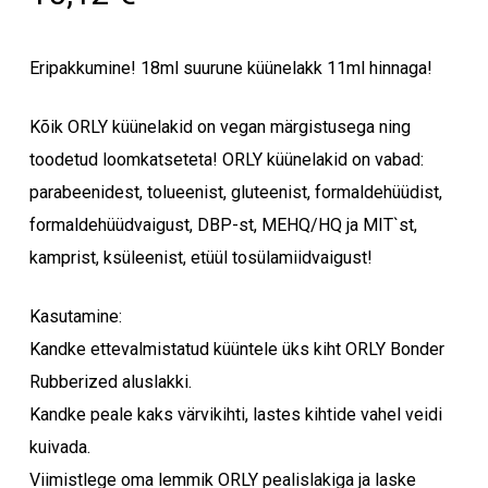
Eripakkumine! 18ml suurune küünelakk 11ml hinnaga!
Kõik ORLY küünelakid on vegan märgistusega ning
toodetud loomkatseteta! ORLY küünelakid on vabad:
parabeenidest, tolueenist, gluteenist, formaldehüüdist,
formaldehüüdvaigust, DBP-st, MEHQ/HQ ja MIT`st,
kamprist, ksüleenist, etüül tosülamiidvaigust!
Kasutamine:
Kandke ettevalmistatud küüntele üks kiht ORLY Bonder
Rubberized aluslakki.
Kandke peale kaks värvikihti, lastes kihtide vahel veidi
kuivada.
Viimistlege oma lemmik ORLY pealislakiga ja laske