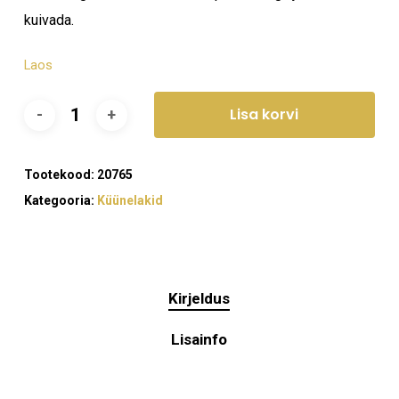
kuivada.
Laos
Lisa korvi
Tootekood:
20765
Kategooria:
Küünelakid
Kirjeldus
Lisainfo