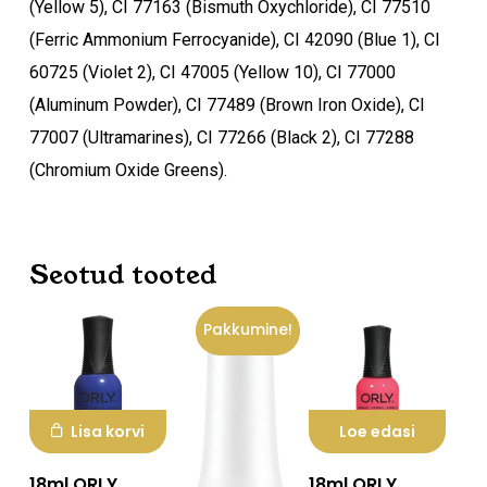
(Yellow 5), CI 77163 (Bismuth Oxychloride), CI 77510
(Ferric Ammonium Ferrocyanide), CI 42090 (Blue 1), CI
60725 (Violet 2), CI 47005 (Yellow 10), CI 77000
(Aluminum Powder), CI 77489 (Brown Iron Oxide), CI
77007 (Ultramarines), CI 77266 (Black 2), CI 77288
(Chromium Oxide Greens).
Seotud tooted
Pakkumine!
Lisa korvi
Loe edasi
18ml ORLY
18ml ORLY