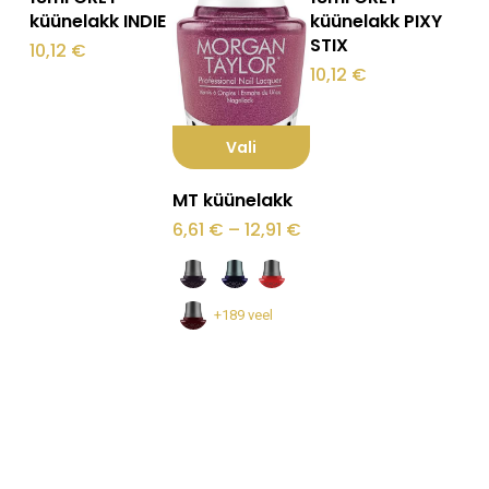
küünelakk INDIE
küünelakk PIXY
STIX
10,12
€
10,12
€
Vali
Sellel
MT küünelakk
tootel
Hinnavahemik:
6,61
€
–
12,91
€
6,61 €
on
kuni
12,91 €
mitu
varianti.
+189 veel
Valikuid
saab
teha
tootelehel.