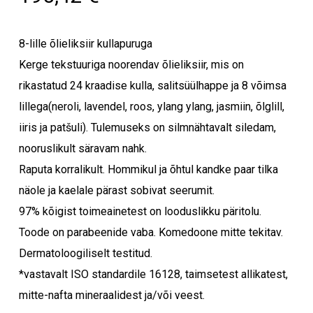
8-lille õlieliksiir kullapuruga
Kerge tekstuuriga noorendav õlieliksiir, mis on
rikastatud 24 kraadise kulla, salitsüülhappe ja 8 võimsa
lillega(neroli, lavendel, roos, ylang ylang, jasmiin, õlglill,
iiris ja patšuli). Tulemuseks on silmnähtavalt siledam,
nooruslikult säravam nahk.
Raputa korralikult. Hommikul ja õhtul kandke paar tilka
näole ja kaelale pärast sobivat seerumit.
97% kõigist toimeainetest on looduslikku päritolu.
Toode on parabeenide vaba. Komedoone mitte tekitav.
Dermatoloogiliselt testitud.
*vastavalt ISO standardile 16128, taimsetest allikatest,
mitte-nafta mineraalidest ja/või veest.