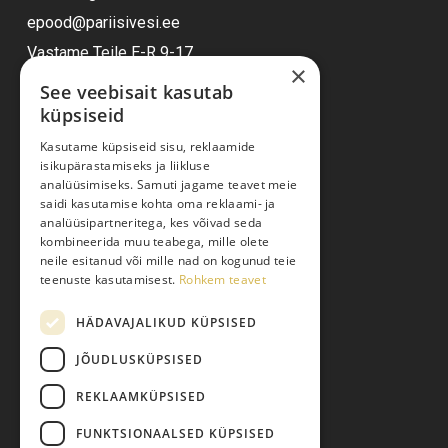
epood@pariisivesi.ee
Vastame Teile E-R 9-17
×
See veebisait kasutab
küpsiseid
Ostuabi
Kasutame küpsiseid sisu, reklaamide
isikupärastamiseks ja liikluse
Kauba kohaletoimetamine
analüüsimiseks. Samuti jagame teavet meie
saidi kasutamise kohta oma reklaami- ja
Toodete tellimine
analüüsipartneritega, kes võivad seda
Maksmine
kombineerida muu teabega, mille olete
neile esitanud või mille nad on kogunud teie
Järelmaks
teenuste kasutamisest.
Rohkem teavet
Kauba tagastamine
HÄDAVAJALIKUD KÜPSISED
Pretensiooni esitamine
Isikuandmete töötlemine
JÕUDLUSKÜPSISED
REKLAAMKÜPSISED
FUNKTSIONAALSED KÜPSISED