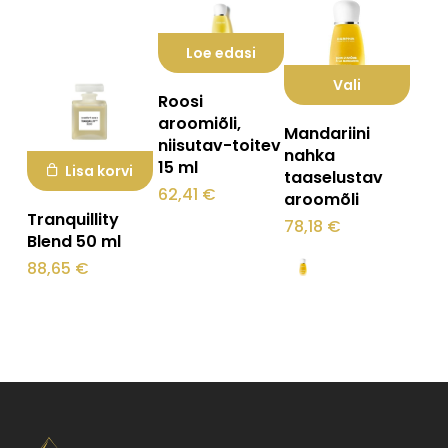
Loe edasi
Vali
Roosi
Sellel
aroomiõli,
Mandariini
niisutav-toitev
tootel
nahka
15 ml
Lisa korvi
taaselustav
on
62,41
€
aroomõli
mitu
Tranquillity
78,18
€
varianti.
Blend 50 ml
88,65
€
Valikuid
saab
teha
tootelehel.