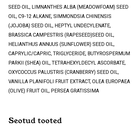
Ostukorvis ei ole tooteid.
SEED OIL, LIMNANTHES ALBA (MEADOWFOAM) SEED
OIL, C9-12 ALKANE, SIMMONDSIA CHINENSIS
Mine poodi
(JOJOBA) SEED OIL, HEPTYL UNDECYLENATE,
BRASSICA CAMPESTRIS (RAPESEED)SEED OIL,
HELIANTHUS ANNUUS (SUNFLOWER) SEED OIL,
CAPRYLIC/CAPRIC, TRIGLYCERIDE, BUTYROSPERMUM
PARKII (SHEA) OIL, TETRAHEXYLDECYL ASCORBATE,
OXYCOCCUS PALUSTRIS (CRANBERRY) SEED OIL,
VANILLA PLANIFOLI FRUIT EXTRACT, OLEA EUROPAEA
(OLIVE) FRUIT OIL, PERSEA GRATISSIMA
Seotud tooted