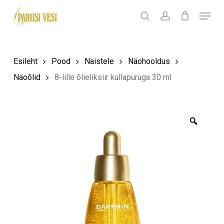
Skip
Menu
Products
to
search
Ostukorv
search
account
Sulge
ostukorv
Close
main
Menu
content
Esileht
Pood
Naistele
Näohooldus
Näoõlid
8-lille õlieliksiir kullapuruga 30 ml
Zoom