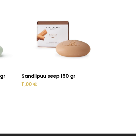
Lisa korvi
 gr
Sandlipuu seep 150 gr
11,00
€