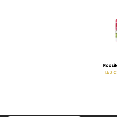
Roosil
11,50
€