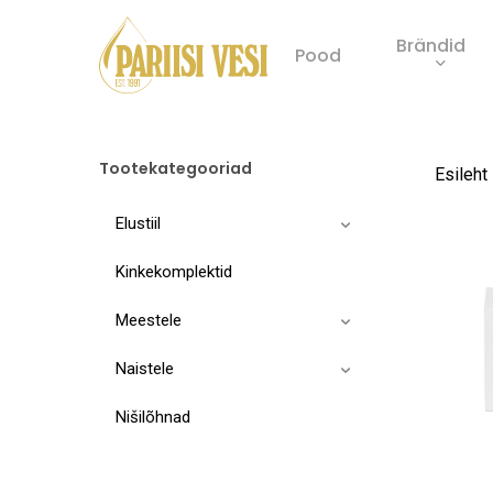
Skip
Brändid
to
Pood
main
Product
content
search
Tootekategooriad
Esileht
Elustiil
Kinkekomplektid
Meestele
Naistele
Nišilõhnad