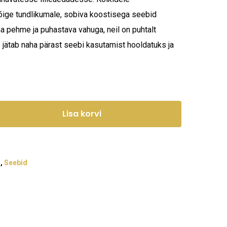
kõige tundlikumale, sobiva koostisega seebid
a pehme ja puhastava vahuga, neil on puhtalt
 jätab naha pärast seebi kasutamist hooldatuks ja
Lisa korvi
d
,
Seebid