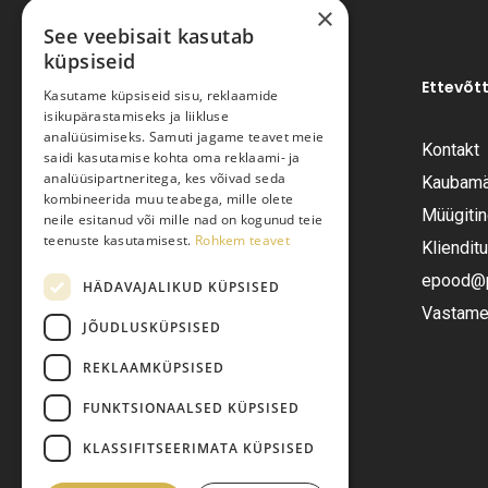
×
See veebisait kasutab
küpsiseid
Ettevõt
Kasutame küpsiseid sisu, reklaamide
isikupärastamiseks ja liikluse
analüüsimiseks. Samuti jagame teavet meie
Kontakt
saidi kasutamise kohta oma reklaami- ja
Pariisi Vesi OÜ
analüüsipartneritega, kes võivad seda
Kaubamä
kombineerida muu teabega, mille olete
Müügiti
neile esitanud või mille nad on kogunud teie
Tüve 54-2, Tallinn 13418
teenuste kasutamisest.
Rohkem teavet
Kliendit
Telefon:
+372 6555282
epood@pa
HÄDAVAJALIKUD KÜPSISED
Vastame 
JÕUDLUSKÜPSISED
E-post:
epood@pariisivesi.ee
REKLAAMKÜPSISED
FUNKTSIONAALSED KÜPSISED
KLASSIFITSEERIMATA KÜPSISED