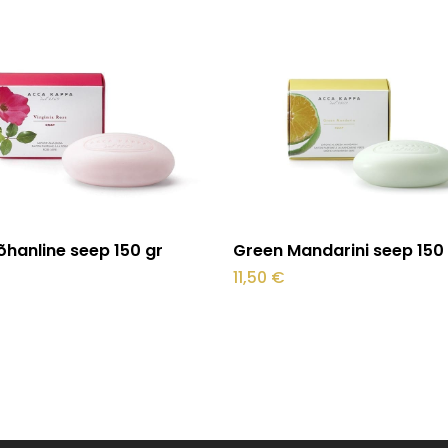
Lisa korvi
Lisa korvi
õhanline seep 150 gr
Green Mandarini seep 150
11,50
€