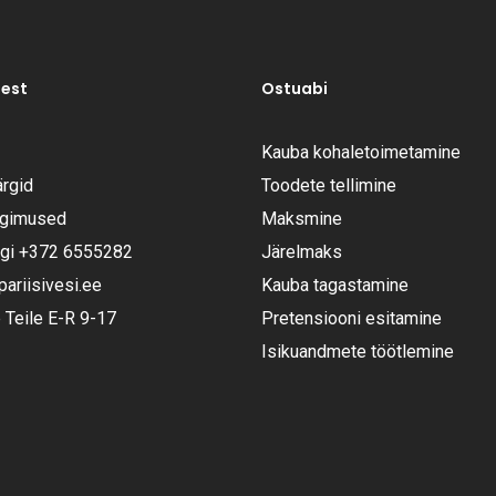
test
Ostuabi
Kauba kohaletoimetamine
rgid
Toodete tellimine
ngimused
Maksmine
ugi
+372 6555282
Järelmaks
riisivesi.ee
Kauba tagastamine
Teile E-R 9-17
Pretensiooni esitamine
Isikuandmete töötlemine