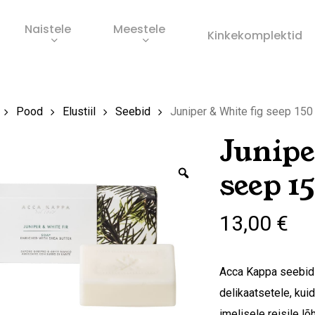
Naistele
Meestele
Ostukorv
Kinkekomplektid
s
Pood
Elustiil
Seebid
Juniper & White fig seep 150
Junipe
Zoom
seep 15
13,00
€
Acca Kappa seebid 
delikaatsetele, kui
imelisele reisile l