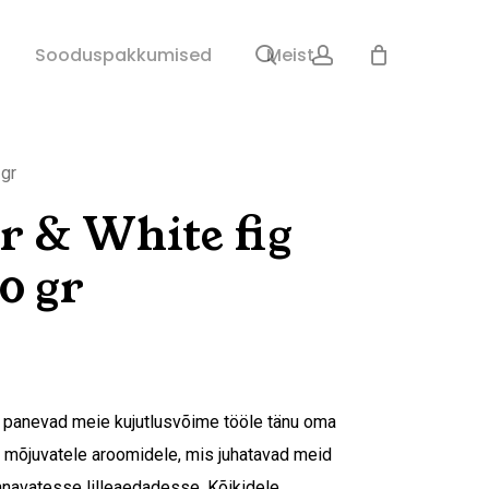
search
account
Sulge
Sooduspakkumised
Meist
ostukorv
 gr
r & White fig
0 gr
panevad meie kujutlusvõime tööle tänu oma
d mõjuvatele aroomidele, mis juhatavad meid
õhnavatesse lilleaedadesse. Kõikidele