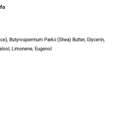
nfo
e), Butyrospermum Parkii (Shea) Butter, Glycerin,
alool, Limonene, Eugenol.
stukorvis ei ole tooteid.
Mine poodi