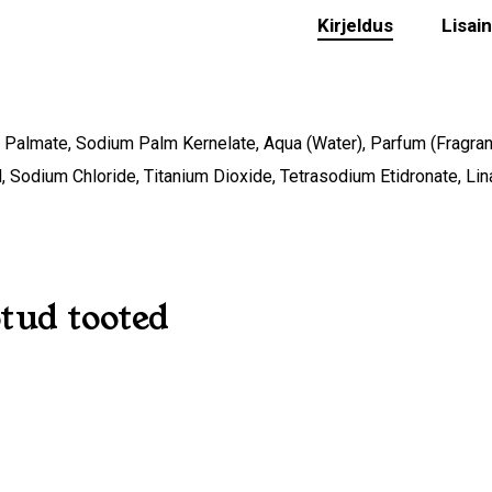
Kirjeldus
Lisai
Palmate, Sodium Palm Kernelate, Aqua (Water), Parfum (Fragranc
l, Sodium Chloride, Titanium Dioxide, Tetrasodium Etidronate, Lin
O
tud tooted