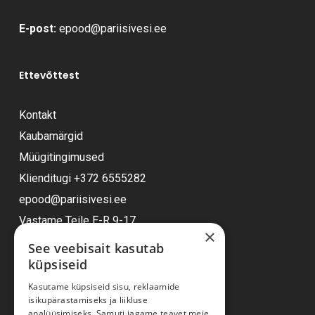
E-post:
epood@pariisivesi.ee
Ettevõttest
Kontakt
Kaubamärgid
Müügitingimused
Klienditugi
+372 6555282
epood@pariisivesi.ee
Vastame Teile E-R 9-17
×
See veebisait kasutab
küpsiseid
Ostuabi
Kasutame küpsiseid sisu, reklaamide
isikupärastamiseks ja liikluse
Kauba kohaletoimetamine
analüüsimiseks. Samuti jagame teavet meie