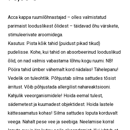
Acca kappa ruumilõhnastajad – olles valmistatud
parimaist looduslikest õlidest – täidavad õhu värskete,
stimuleerivate aroomidega.
Kasutus: Pista kõik tahid (puidust pikad tikud)
pudelisse. Kohe, kui tahid on absorbeerinud looduslikud
õlid, on nad valmis vabastama lõhnu kogu ruumi. NB!
Pööra tahid ümber vähemalt kord nädalas! Tähelepanu!
Vedelik on tuleohtlik. Põhjustab silma sattudes tõsist
ärritust. Võib põhjustada allergilist nahareaktsiooni.
Kahjulik veeorganismidele! Hoida eemal tulest,
sädemetest ja kuumadest objektidest. Hoida lastele
kättesaamatus kohas! Silma sattudes loputa korduvalt
veega. Nahalt pese vee ja seebiga. Neelamise korral