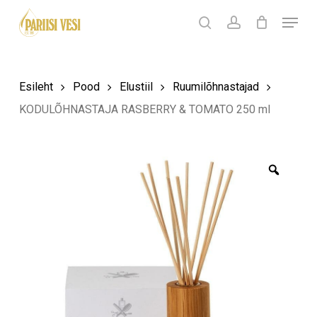
Skip
Menu
Products
to
search
Ostukorv
search
account
Sulge
ostukorv
Close
main
Menu
content
Esileht
Pood
Elustiil
Ruumilõhnastajad
KODULÕHNASTAJA RASBERRY & TOMATO 250 ml
Zoom