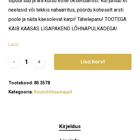
loputa suu ja ära kutsu esile oksendamist. Kui juhtub et
neelasid või tekkis nahaärritus, pöördu koheselt arsti
poole ja näita käesolevat karpi! Tähelepanu! TOOTEGA
KÄIB KAASAS LISAPAKEND LÕHNAPULKADEGA!
Laos
Lisa korvi
Tootekood:
85 3578
Kategooria:
Ruumilõhnastajad
Ostukorvis ei ole tooteid.
Kirjeldus
Mine poodi