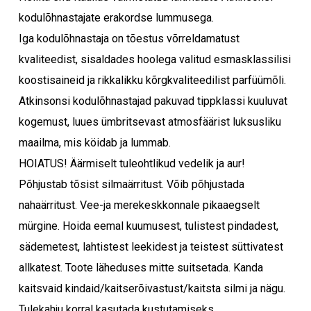
kodulõhnastajate erakordse lummusega.
Iga kodulõhnastaja on tõestus võrreldamatust
kvaliteedist, sisaldades hoolega valitud esmasklassilisi
koostisaineid ja rikkalikku kõrgkvaliteedilist parfüümõli.
Atkinsonsi kodulõhnastajad pakuvad tippklassi kuuluvat
kogemust, luues ümbritsevast atmosfäärist luksusliku
maailma, mis köidab ja lummab.
HOIATUS! Äärmiselt tuleohtlikud vedelik ja aur!
Põhjustab tõsist silmaärritust. Võib põhjustada
nahaärritust. Vee-ja merekeskkonnale pikaaegselt
mürgine. Hoida eemal kuumusest, tulistest pindadest,
sädemetest, lahtistest leekidest ja teistest süttivatest
allkatest. Toote läheduses mitte suitsetada. Kanda
kaitsvaid kindaid/kaitserõivastust/kaitsta silmi ja nägu.
Tulekahju korral kasutada kustutamiseks