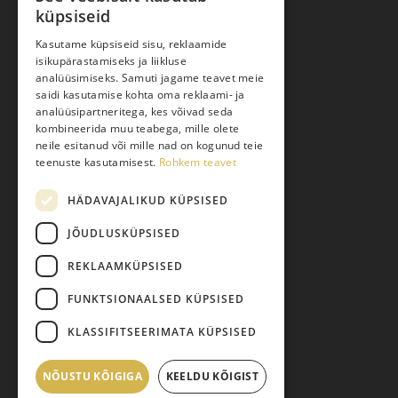
küpsiseid
Ostuabi
Kasutame küpsiseid sisu, reklaamide
isikupärastamiseks ja liikluse
Kauba kohaletoimetamine
analüüsimiseks. Samuti jagame teavet meie
saidi kasutamise kohta oma reklaami- ja
Toodete tellimine
analüüsipartneritega, kes võivad seda
Maksmine
kombineerida muu teabega, mille olete
neile esitanud või mille nad on kogunud teie
Järelmaks
teenuste kasutamisest.
Rohkem teavet
Kauba tagastamine
HÄDAVAJALIKUD KÜPSISED
Pretensiooni esitamine
Isikuandmete töötlemine
JÕUDLUSKÜPSISED
REKLAAMKÜPSISED
FUNKTSIONAALSED KÜPSISED
KLASSIFITSEERIMATA KÜPSISED
NÕUSTU KÕIGIGA
Vahesumma:
KEELDU KÕIGIST
0,00
€
© 2026 Pariisi Vesi.