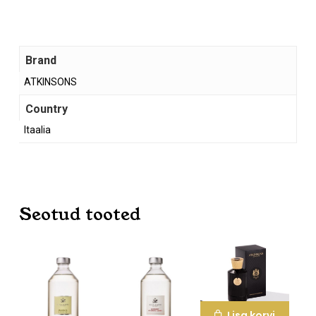
Mine poodi
Brand
ATKINSONS
Country
Itaalia
Seotud tooted
Lisa korvi