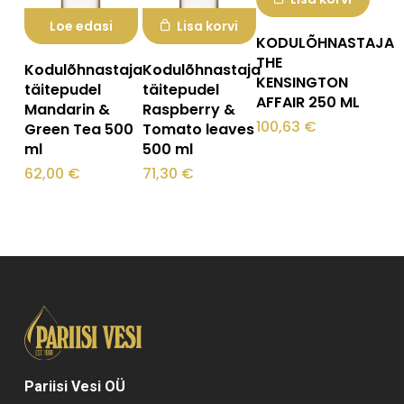
Loe edasi
Lisa korvi
KODULÕHNASTAJA
THE
Kodulõhnastaja
Kodulõhnastaja
KENSINGTON
täitepudel
täitepudel
AFFAIR 250 ML
Mandarin &
Raspberry &
100,63
€
Green Tea 500
Tomato leaves
ml
500 ml
62,00
€
71,30
€
Pariisi Vesi OÜ