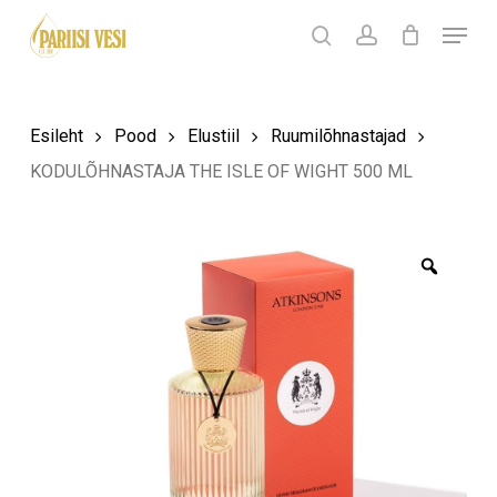
Skip
Menu
Products
to
search
Ostukorv
search
account
Sulge
ostukorv
Close
main
Menu
content
Esileht
Pood
Elustiil
Ruumilõhnastajad
KODULÕHNASTAJA THE ISLE OF WIGHT 500 ML
Zoom