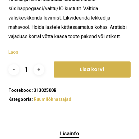
süsihappegaasi/vahtu/IO kustutit. Vältida
väliskeskkonda levimist. Likvideerida lekked ja
mahavool. Hoida lastele kättesaamatus kohas. Arstiabi
vajaduse korral võtta kaasa toote pakend või etikett.
Laos
Lisa korvi
Tootekood:
31302500B
Kategooria:
Ruumilõhnastajad
Ostukorvis ei ole tooteid.
Lisainfo