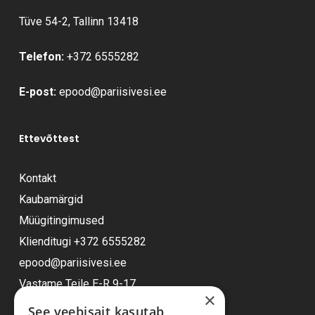
Tüve 54-2, Tallinn 13418
Telefon:
+372 6555282
E-post:
epood@pariisivesi.ee
Ettevõttest
Kontakt
Kaubamärgid
Müügitingimused
Klienditugi
+372 6555282
epood@pariisivesi.ee
Vastame Teile E-R 9-17
×
See veebisait kasutab