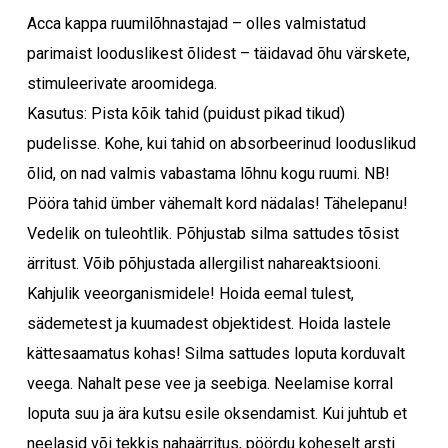
Acca kappa ruumilõhnastajad – olles valmistatud
parimaist looduslikest õlidest – täidavad õhu värskete,
stimuleerivate aroomidega.
Kasutus: Pista kõik tahid (puidust pikad tikud)
pudelisse. Kohe, kui tahid on absorbeerinud looduslikud
õlid, on nad valmis vabastama lõhnu kogu ruumi. NB!
Pööra tahid ümber vähemalt kord nädalas! Tähelepanu!
Vedelik on tuleohtlik. Põhjustab silma sattudes tõsist
ärritust. Võib põhjustada allergilist nahareaktsiooni.
Kahjulik veeorganismidele! Hoida eemal tulest,
sädemetest ja kuumadest objektidest. Hoida lastele
kättesaamatus kohas! Silma sattudes loputa korduvalt
veega. Nahalt pese vee ja seebiga. Neelamise korral
loputa suu ja ära kutsu esile oksendamist. Kui juhtub et
neelasid või tekkis nahaärritus, pöördu koheselt arsti