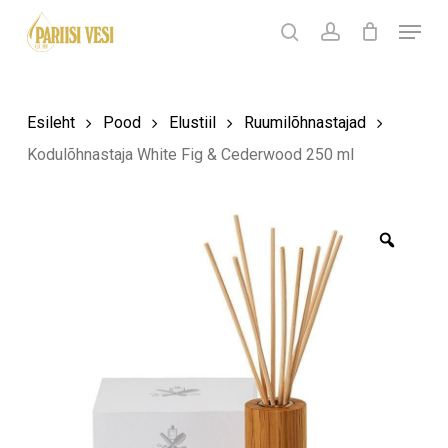
Skip
Menu
Products
to
search
Ostukorv
search
account
Sulge
ostukorv
Close
main
Menu
content
Esileht
Pood
Elustiil
Ruumilõhnastajad
Kodulõhnastaja White Fig & Cederwood 250 ml
Zoom