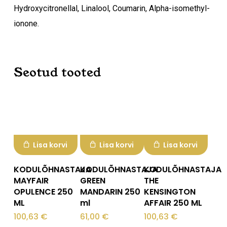
Hydroxycitronellal, Linalool, Coumarin, Alpha-isomethyl-
ionone.
Seotud tooted
Lisa korvi
Lisa korvi
Lisa korvi
KODULÕHNASTAJA
KODULÕHNASTAJA
KODULÕHNASTAJA
MAYFAIR
GREEN
THE
OPULENCE 250
MANDARIN 250
KENSINGTON
ML
ml
AFFAIR 250 ML
100,63
€
61,00
€
100,63
€