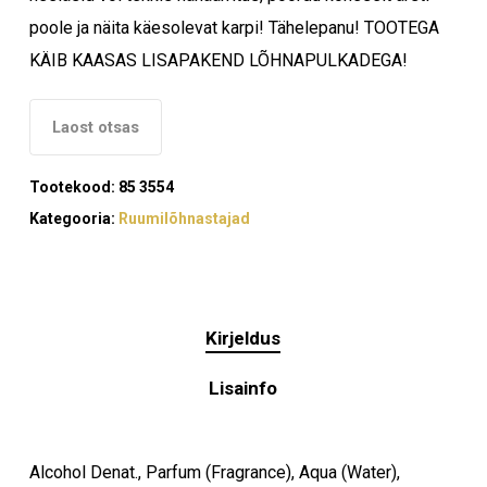
poole ja näita käesolevat karpi! Tähelepanu! TOOTEGA
KÄIB KAASAS LISAPAKEND LÕHNAPULKADEGA!
Laost otsas
Tootekood:
85 3554
Kategooria:
Ruumilõhnastajad
Ostukorvis ei ole tooteid.
Kirjeldus
Lisainfo
Mine poodi
Alcohol Denat., Parfum (Fragrance), Aqua (Water),