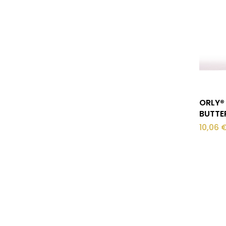
ORLY®
BUTTER
10,06