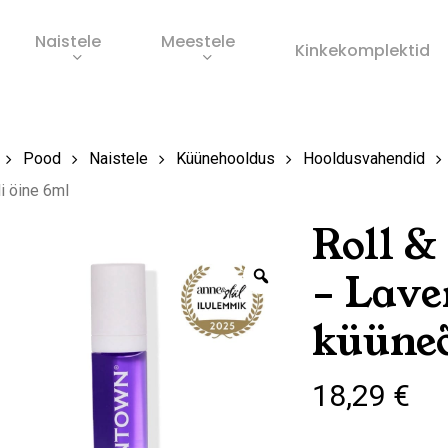
Naistele
Meestele
Ostukorv
Kinkekomplektid
s
Pood
Naistele
Küünehooldus
Hooldusvahendid
i öine 6ml
Roll &
Zoom
– Lave
küüneõ
18,29
€