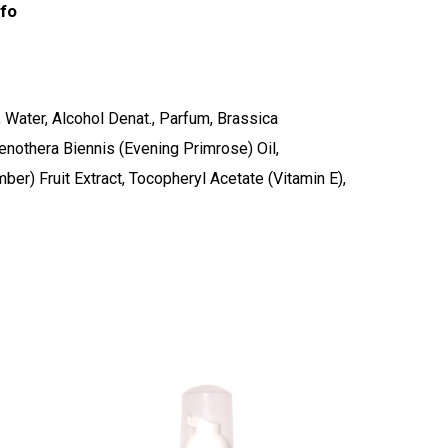
nfo
, Water, Alcohol Denat., Parfum, Brassica
enothera Biennis (Evening Primrose) Oil,
er) Fruit Extract, Tocopheryl Acetate (Vitamin E),
stukorvis ei ole tooteid.
Mine poodi