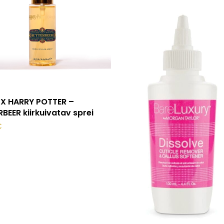
Lisa korvi
 X HARRY POTTER –
BEER kiirkuivatav sprei
€