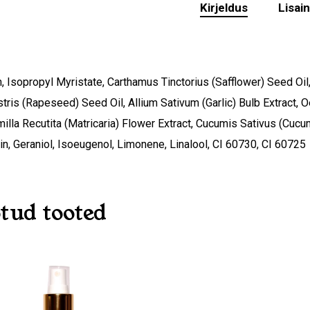
Kirjeldus
Lisai
n, Isopropyl Myristate, Carthamus Tinctorius (Safflower) Seed Oil
ris (Rapeseed) Seed Oil, Allium Sativum (Garlic) Bulb Extract, O
lla Recutita (Matricaria) Flower Extract, Cucumis Sativus (Cucumb
n, Geraniol, Isoeugenol, Limonene, Linalool, CI 60730, CI 60725
tud tooted
O