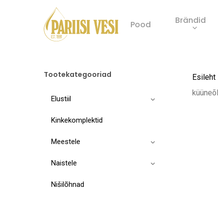
Skip
Brändid
to
Pood
main
Product
content
search
Tootekategooriad
Esileht
küüneõl
Elustiil
Kinkekomplektid
Meestele
Naistele
Nišilõhnad