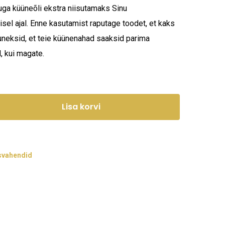
kuga küüneõli ekstra niisutamaks Sinu
sel ajal. Enne kasutamist raputage toodet, et kaks
uneksid, et teie küünenahad saaksid parima
, kui magate.
Lisa korvi
svahendid