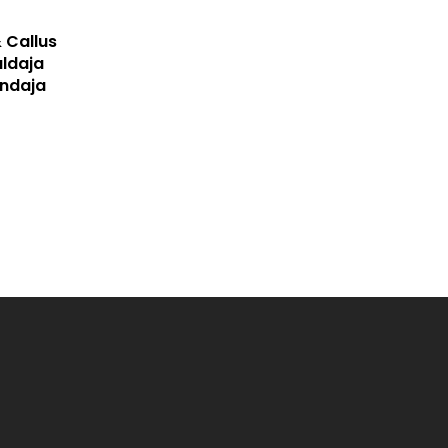
 Callus
ldaja
ndaja