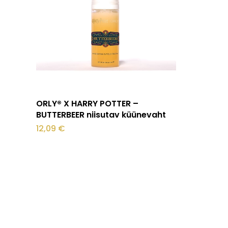
Lisa korvi
ORLY® X HARRY POTTER –
BUTTERBEER niisutav küünevaht
12,09
€