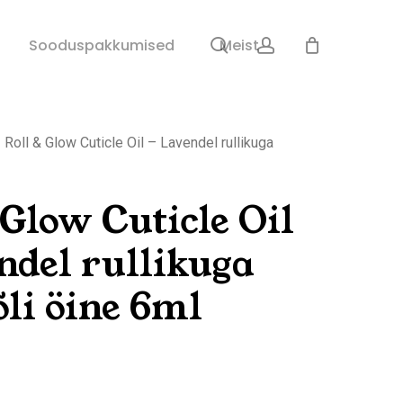
search
account
Sulge
Sooduspakkumised
Meist
ostukorv
Roll & Glow Cuticle Oil – Lavendel rullikuga
 Glow Cuticle Oil
ndel rullikuga
li öine 6ml