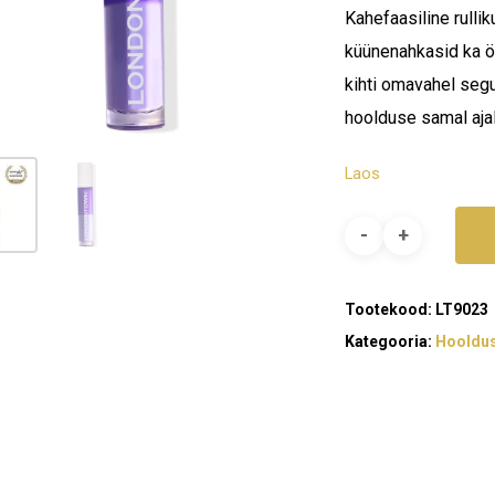
Kahefaasiline rulli
küünenahkasid ka öi
kihti omavahel seg
hoolduse samal ajal
Laos
Tootekood:
LT9023
Kategooria:
Hooldu