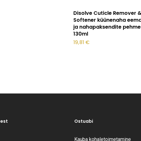
Loe edasi
Disolve Cuticle Remover &
Softener küünenaha eema
ja nahapaksendite pehme
130ml
19,81
€
test
Ostuabi
Kauba kohaletoimetamine