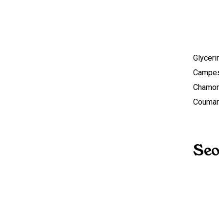
Glyceri
Campest
Chamomi
Coumari
Seo