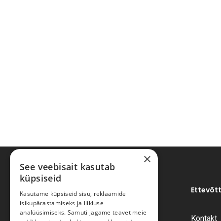
×
See veebisait kasutab
küpsiseid
Ettevõt
Kasutame küpsiseid sisu, reklaamide
isikupärastamiseks ja liikluse
analüüsimiseks. Samuti jagame teavet meie
Kontakt