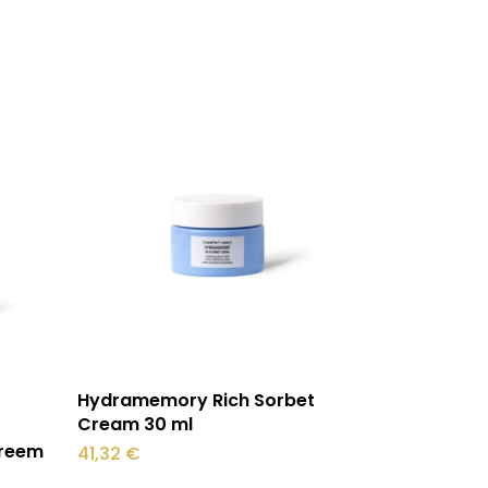
Loe edasi
Hydramemory Rich Sorbet
Cream 30 ml
kreem
41,32
€