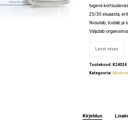
70,5
tugeva kortsudevast
25/30 eluaasta, eri
Niisutab, toidab ja 
Väljutab organismist
Laost otsas
Tootekood:
K24024
Kategooria:
Näokre
Kirjeldus
Lisai