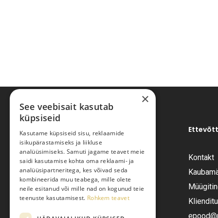
×
See veebisait kasutab
küpsiseid
Ettevõt
Kasutame küpsiseid sisu, reklaamide
isikupärastamiseks ja liikluse
analüüsimiseks. Samuti jagame teavet meie
Kontakt
saidi kasutamise kohta oma reklaami- ja
Pariisi Vesi OÜ
analüüsipartneritega, kes võivad seda
Kaubamä
kombineerida muu teabega, mille olete
Müügiti
neile esitanud või mille nad on kogunud teie
Tüve 54-2, Tallinn 13418
teenuste kasutamisest.
Rohkem teavet
Kliendit
Telefon:
+372 6555282
epood@pa