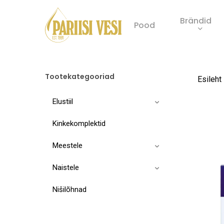
Skip
Brändid
to
Pood
main
Product
content
search
Tootekategooriad
Esileht
Elustiil
Kinkekomplektid
Meestele
Naistele
Nišilõhnad