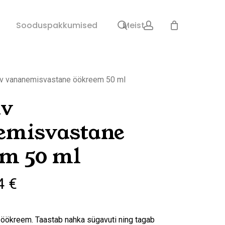
search
account
Sulge
Sooduspakkumised
Meist
ostukorv
av vananemisvastane öökreem 50 ml
av
emisvastane
em 50 ml
e
Praegune
74
€
hind
on:
k öökreem. Taastab nahka sügavuti ning tagab