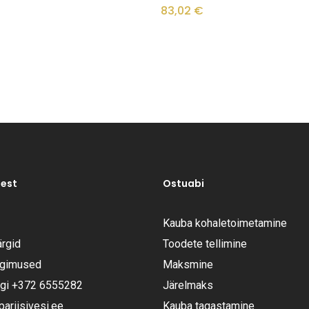
83,02
€
test
Ostuabi
Kauba kohaletoimetamine
rgid
Toodete tellimine
ngimused
Maksmine
ugi
+372 6555282
Järelmaks
riisivesi.ee
Kauba tagastamine