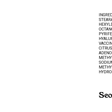
INGRED
STEARA
HEXYL
OCTANO
PYRIFE
HYALU
VACCI
CITRUS
ADENOS
METHYL
SODIU
METHYL
HYDRO
Seo