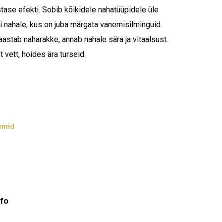
3 €.
45,74 €.
ase efekti. Sobib kõikidele nahatüüpidele üle
ti nahale, kus on juba märgata vanemisilminguid.
taastab naharakke, annab nahale sära ja vitaalsust.
 vett, hoides ära turseid.
emid
nfo