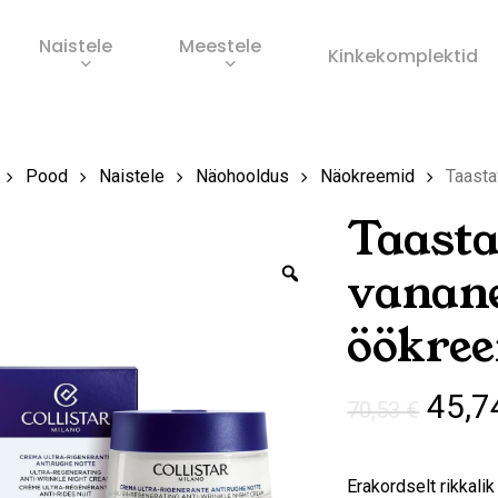
Naistele
Meestele
Ostukorv
Kinkekomplektid
s
Pood
Naistele
Näohooldus
Näokreemid
Taast
Taast
Zoom
vanan
öökre
Algn
45,
70,53
€
hind
oli:
Erakordselt rikkali