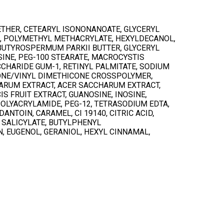
ETHER, CETEARYL ISONONANOATE, GLYCERYL
TE, POLYMETHYL METHACRYLATE, HEXYLDECANOL,
BUTYROSPERMUM PARKII BUTTER, GLYCERYL
SINE, PEG-100 STEARATE, MACROCYSTIS
CCHARIDE GUM-1, RETINYL PALMITATE, SODIUM
ONE/VINYL DIMETHICONE CROSSPOLYMER,
NARUM EXTRACT, ACER SACCHARUM EXTRACT,
S FRUIT EXTRACT, GUANOSINE, INOSINE,
 POLYACRYLAMIDE, PEG-12, TETRASODIUM EDTA,
OIN, CARAMEL, CI 19140, CITRIC ACID,
 SALICYLATE, BUTYLPHENYL
 EUGENOL, GERANIOL, HEXYL CINNAMAL,
stukorvis ei ole tooteid.
Mine poodi