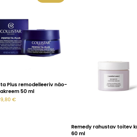
Loe edasi
ta Plus remodelleeriv näo-
lakreem 50 ml
lgne
Praegune
9,80
€
ind
hind
li:
on:
1,38 €.
49,80 €.
Lisa korvi
Remedy rahustav toitev 
60 ml