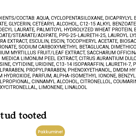
IENTS/COCTAB: AQUA, CYCLOPENTASILOXANE, DICAPRYLYL 
TE, GLYCERIN, CETEARYL ALCOHOL, C12-15 ALKYL BENZOA
DECYL LAURATE, PALMITOYL HYDROLYZED WHEAT PROTEIN, 
ATE/STEARATE/ADIPATE, PPG-25-LAURETH-25, LAUROYL LY
RA EXTRACT, ESCULIN, ESCIN, TOCOPHERYL ACETATE, BIOSA
RONATE, SODIUM CARBOXYMETHYL BETAGLUCAN, DIMETHIC
NIUM MYRTILLUS FRUIT/LEAF EXTRACT, SACCHARUM OFFICI
 MEDICA LIMONUM PEEL EXTRACT, CITRUS AURANTIUM DULCI
INE, CYTIDINE, URIDINE, C13-14 ISOPARAFFIN, LAURETH-7,
PARABEN, PROPYLPARABEN, PHENOXYETHANOL, DMDM HYDANT
M HYDROXIDE, PARFUM, ALPHA-ISOMETHYL IONONE, BENZYL
PROPIONAL, CINNAMYL ALCOHOL, CITRONELLOL, COUMARIN,
XYCITRONELLAL, LIMONENE, LINALOOL
O
tud tooted
Pakkumine!