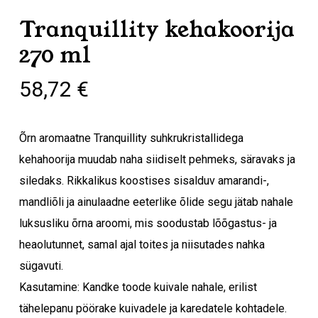
Tranquillity kehakoorija
270 ml
58,72
€
Õrn aromaatne Tranquillity suhkrukristallidega
kehahoorija muudab naha siidiselt pehmeks, säravaks ja
siledaks. Rikkalikus koostises sisalduv amarandi-,
mandliõli ja ainulaadne eeterlike õlide segu jätab nahale
luksusliku õrna aroomi, mis soodustab lõõgastus- ja
heaolutunnet, samal ajal toites ja niisutades nahka
sügavuti.
Kasutamine: Kandke toode kuivale nahale, erilist
tähelepanu pöörake kuivadele ja karedatele kohtadele.