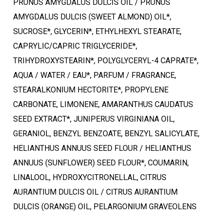
PRUNUS AMYGDALUS DULCIS OIL / PRUNUS
AMYGDALUS DULCIS (SWEET ALMOND) OIL*,
SUCROSE*, GLYCERIN*, ETHYLHEXYL STEARATE,
CAPRYLIC/CAPRIC TRIGLYCERIDE*,
TRIHYDROXYSTEARIN*, POLYGLYCERYL-4 CAPRATE*,
AQUA / WATER / EAU*, PARFUM / FRAGRANCE,
Ostukorvis ei ole tooteid.
STEARALKONIUM HECTORITE*, PROPYLENE
CARBONATE, LIMONENE, AMARANTHUS CAUDATUS
Mine poodi
SEED EXTRACT*, JUNIPERUS VIRGINIANA OIL,
GERANIOL, BENZYL BENZOATE, BENZYL SALICYLATE,
HELIANTHUS ANNUUS SEED FLOUR / HELIANTHUS
ANNUUS (SUNFLOWER) SEED FLOUR*, COUMARIN,
LINALOOL, HYDROXYCITRONELLAL, CITRUS
AURANTIUM DULCIS OIL / CITRUS AURANTIUM
DULCIS (ORANGE) OIL, PELARGONIUM GRAVEOLENS