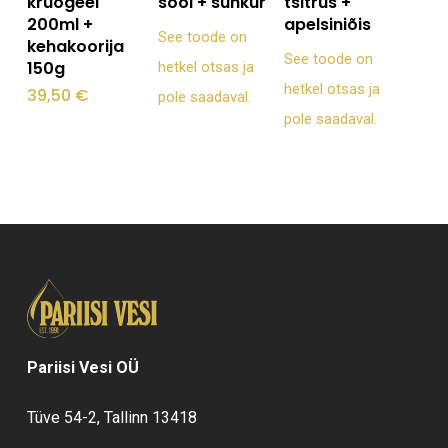
krüogeel
sool + suhkur
tsitrus +
200ml +
apelsiniõis
See toode on
kehakoorija
See toode on
150g
hetkel otsas ja
hetkel otsas ja
39,50
€
pole saadaval.
pole saadaval.
Pariisi Vesi OÜ
Tüve 54-2, Tallinn 13418