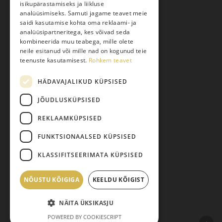
isikupärastamiseks ja liikluse
Kauba kohaletoimetamine
analüüsimiseks. Samuti jagame teavet meie
saidi kasutamise kohta oma reklaami- ja
Toodete tellimine
analüüsipartneritega, kes võivad seda
Maksmine
kombineerida muu teabega, mille olete
neile esitanud või mille nad on kogunud teie
Järelmaks
teenuste kasutamisest.
Rohkem teavet
Kauba tagastamine
HÄDAVAJALIKUD KÜPSISED
Pretensiooni esitamine
Isikuandmete töötlemine
JÕUDLUSKÜPSISED
REKLAAMKÜPSISED
FUNKTSIONAALSED KÜPSISED
KLASSIFITSEERIMATA KÜPSISED
NÕUSTU KÕIGIGA
Vahesumma:
KEELDU KÕIGIST
0,00
€
© 2026 Pariisi Vesi.
NÄITA ÜKSIKASJU
facebook
instagram
phone
email
Vaata ostukorvi
Maksma
POWERED BY COOKIESCRIPT