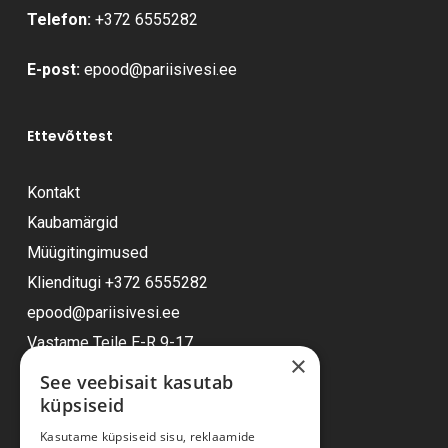
Telefon:
+372 6555282
E-post:
epood@pariisivesi.ee
Ettevõttest
Kontakt
Kaubamärgid
Müügitingimused
Klienditugi
+372 6555282
epood@pariisivesi.ee
Vastame Teile E-R 9-17
×
See veebisait kasutab
küpsiseid
Ostuabi
Kasutame küpsiseid sisu, reklaamide