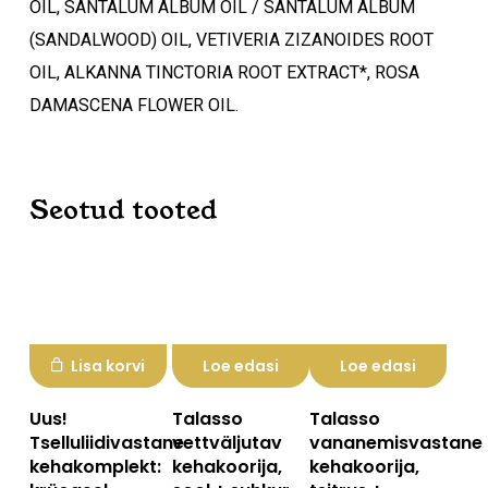
OIL, SANTALUM ALBUM OIL / SANTALUM ALBUM
(SANDALWOOD) OIL, VETIVERIA ZIZANOIDES ROOT
OIL, ALKANNA TINCTORIA ROOT EXTRACT*, ROSA
DAMASCENA FLOWER OIL.
Seotud tooted
Lisa korvi
Loe edasi
Loe edasi
Uus!
Talasso
Talasso
Tselluliidivastane
vettväljutav
vananemisvastane
kehakomplekt:
kehakoorija,
kehakoorija,