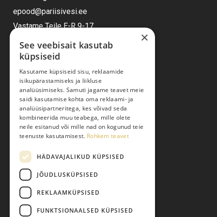
epood@pariisivesi.ee
Vastame Teile E-R 9-17
×
See veebisait kasutab
küpsiseid
Ostuabi
Kasutame küpsiseid sisu, reklaamide
isikupärastamiseks ja liikluse
Kauba kohaletoimetamine
analüüsimiseks. Samuti jagame teavet meie
saidi kasutamise kohta oma reklaami- ja
Toodete tellimine
analüüsipartneritega, kes võivad seda
Maksmine
kombineerida muu teabega, mille olete
neile esitanud või mille nad on kogunud teie
Järelmaks
teenuste kasutamisest.
Rohkem teavet
Kauba tagastamine
HÄDAVAJALIKUD KÜPSISED
Pretensiooni esitamine
Isikuandmete töötlemine
JÕUDLUSKÜPSISED
REKLAAMKÜPSISED
FUNKTSIONAALSED KÜPSISED