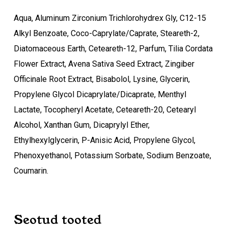
Ostukorvis ei ole tooteid.
Aqua, Aluminum Zirconium Trichlorohydrex Gly, C12-15
Alkyl Benzoate, Coco-Caprylate/Caprate, Steareth-2,
Mine poodi
Diatomaceous Earth, Ceteareth-12, Parfum, Tilia Cordata
Flower Extract, Avena Sativa Seed Extract, Zingiber
Officinale Root Extract, Bisabolol, Lysine, Glycerin,
Propylene Glycol Dicaprylate/Dicaprate, Menthyl
Lactate, Tocopheryl Acetate, Ceteareth-20, Cetearyl
Alcohol, Xanthan Gum, Dicaprylyl Ether,
Ethylhexylglycerin, P-Anisic Acid, Propylene Glycol,
Phenoxyethanol, Potassium Sorbate, Sodium Benzoate,
Coumarin.
Seotud tooted