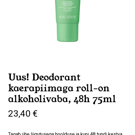
Uus! Deodorant
kaerapiimaga roll-on
alkoholivaba, 48h 75ml
23,40
€
Tagab ühe liigutusega hoolduse ja kuni 48 tundi kestva