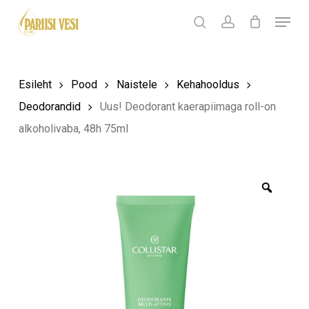
Skip
Menu
Products
to
search
Ostukorv
search
account
Sulge
ostukorv
Close
main
Menu
content
Esileht
Pood
Naistele
Kehahooldus
Deodorandid
Uus! Deodorant kaerapiimaga roll-on
alkoholivaba, 48h 75ml
Zoom