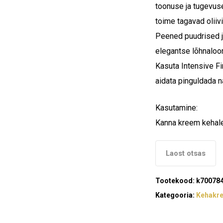
toonuse ja tugevuse
toime tagavad oliiv
Peened puudrised ja
elegantse lõhnaloor
Kasuta Intensive Fi
aidata pinguldada 
Kasutamine:
Kanna kreem kehale 
Laost otsas
Tootekood:
k70078
Kategooria:
Kehakr