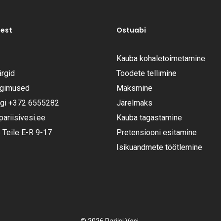
test
Ostuabi
Kauba kohaletoimetamine
rgid
Toodete tellimine
ngimused
Maksmine
ugi
+372 6555282
Järelmaks
riisivesi.ee
Kauba tagastamine
Teile E-R 9-17
Pretensiooni esitamine
Isikuandmete töötlemine
Vahesumma: