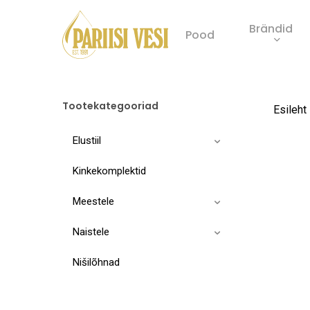
Skip
Brändid
to
Pood
main
Product
content
search
Tootekategooriad
Esileht
Elustiil
Kinkekomplektid
Meestele
Naistele
Nišilõhnad