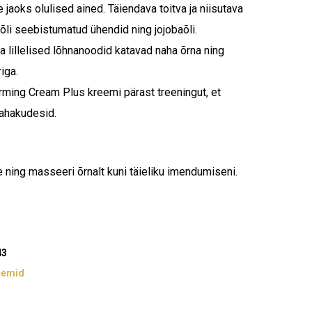
 jaoks olulised ained. Täiendava toitva ja niisutava
iõli seebistumatud ühendid ning jojobaõli.
 lillelised lõhnanoodid katavad naha õrna ning
iga.
rming Cream Plus kreemi pärast treeningut, et
nahakudesid.
ning masseeri õrnalt kuni täieliku imendumiseni.
43
eemid