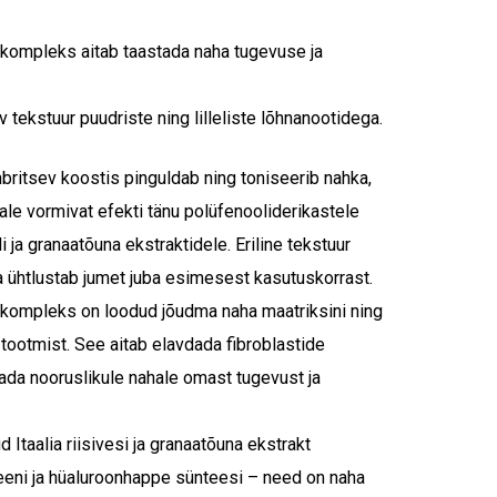
-kompleks aitab taastada naha tugevuse ja
v tekstuur puudriste ning lilleliste lõhnanootidega.
mbritsev koostis pinguldab ning toniseerib nahka,
le vormivat efekti tänu polüfenooliderikastele
i ja granaatõuna ekstraktidele. Eriline tekstuur
a ühtlustab jumet juba esimesest kasutuskorrast.
-kompleks on loodud jõudma naha maatriksini ning
tootmist. See aitab elavdada fibroblastide
ada nooruslikule nahale omast tugevust ja
 Itaalia riisivesi ja granaatõuna ekstrakt
geeni ja hüaluroonhappe sünteesi – need on naha