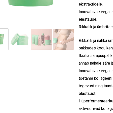
ekstraktidele.
Innovatiivne vegan
elastsuse.
Rikkalik ja ümbritse
Rikkalik ja nahka ü
pakkudes kogu keha
Itaalia sarapuupähkl
annab nahale sära j
Innovatiivne vegan
toetama kollageeni 
tegevust ning taast
elastsust.
Hüperfermenteeritud
aktiveerivad kolla