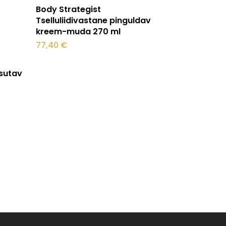
Lisa korvi
Body Strategist
Tselluliidivastane pinguldav
kreem-muda 270 ml
77,40
€
isutav