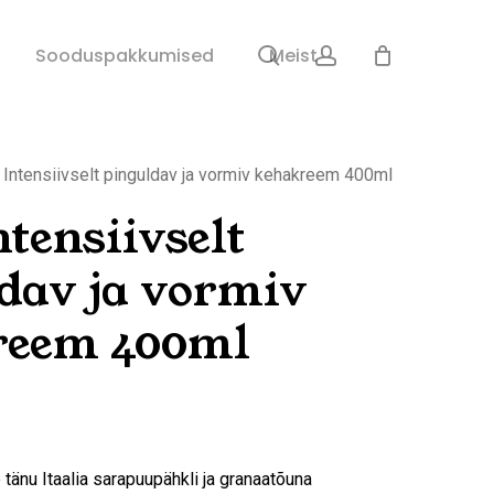
search
account
Sulge
Sooduspakkumised
Meist
ostukorv
 Intensiivselt pinguldav ja vormiv kehakreem 400ml
ntensiivselt
dav ja vormiv
reem 400ml
 tänu Itaalia sarapuupähkli ja granaatõuna