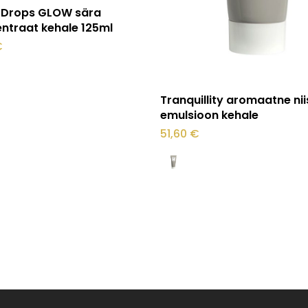
Lisa korvi
 Drops GLOW sära
ntraat kehale 125ml
€
Sellel
Vali
Tranquillity aromaatne ni
tootel
emulsioon kehale
on
51,60
€
mitu
varianti.
Valikuid
saab
teha
tootelehel.