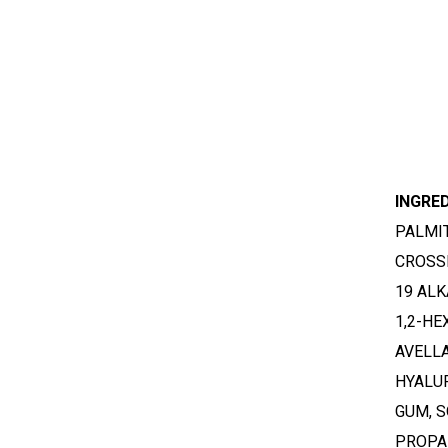
INGRE
PALMIT
CROSSP
19 ALK
1,2-HE
AVELLA
HYALU
GUM, S
PROPAN