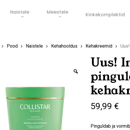
Naistele
Meestele
Ostukorv
Kinkekomplektid
s
Pood
Naistele
Kehahooldus
Kehakreemid
Uus!
Uus! I
Zoom
pingul
kehak
59,99
€
Pinguldab ja vormib