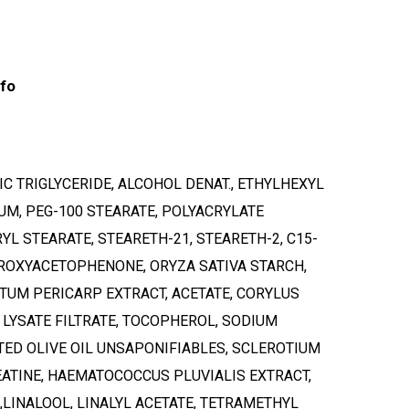
nfo
stukorvis ei ole tooteid.
IC TRIGLYCERIDE, ALCOHOL DENAT., ETHYLHEXYL
UM, PEG-100 STEARATE, POLYACRYLATE
L STEARATE, STEARETH-21, STEARETH-2, C15-
Mine poodi
DROXYACETOPHENONE, ORYZA SATIVA STARCH,
ATUM PERICARP EXTRACT, ACETATE, CORYLUS
 LYSATE FILTRATE, TOCOPHEROL, SODIUM
ED OLIVE OIL UNSAPONIFIABLES, SCLEROTIUM
ATINE, HAEMATOCOCCUS PLUVIALIS EXTRACT,
,LINALOOL, LINALYL ACETATE, TETRAMETHYL