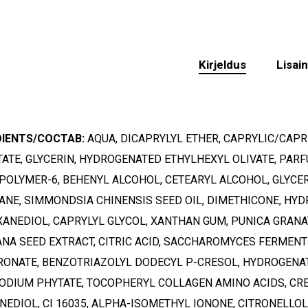
Kirjeldus
Lisai
O
DIENTS/COCTAB:
AQUA, DICAPRYLYL ETHER, CAPRYLIC/CAPR
ATE, GLYCERIN, HYDROGENATED ETHYLHEXYL OLIVATE, PARF
OLYMER-6, BEHENYL ALCOHOL, CETEARYL ALCOHOL, GLYCERY
ANE, SIMMONDSIA CHINENSIS SEED OIL, DIMETHICONE, HY
XANEDIOL, CAPRYLYL GLYCOL, XANTHAN GUM, PUNICA GRAN
NA SEED EXTRACT, CITRIC ACID, SACCHAROMYCES FERMENT
RONATE, BENZOTRIAZOLYL DODECYL P-CRESOL, HYDROGENAT
ODIUM PHYTATE, TOCOPHERYL COLLAGEN AMINO ACIDS, CRE
EDIOL, CI 16035, ALPHA-ISOMETHYL IONONE, CITRONELLOL