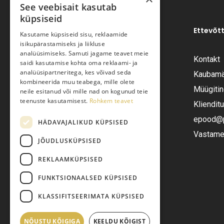
See veebisait kasutab
küpsiseid
Ettevõt
Kasutame küpsiseid sisu, reklaamide
isikupärastamiseks ja liikluse
analüüsimiseks. Samuti jagame teavet meie
Kontakt
saidi kasutamise kohta oma reklaami- ja
Pariisi Vesi OÜ
analüüsipartneritega, kes võivad seda
Kaubamä
kombineerida muu teabega, mille olete
Müügiti
neile esitanud või mille nad on kogunud teie
Tüve 54-2, Tallinn 13418
teenuste kasutamisest.
Rohkem teavet
Kliendit
Telefon:
+372 6555282
epood@pa
HÄDAVAJALIKUD KÜPSISED
Vastame 
JÕUDLUSKÜPSISED
E-post:
epood@pariisivesi.ee
REKLAAMKÜPSISED
FUNKTSIONAALSED KÜPSISED
KLASSIFITSEERIMATA KÜPSISED
NÕUSTU KÕIGIGA
KEELDU KÕIGIST