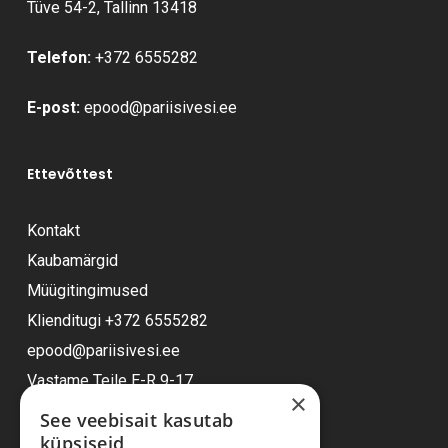
Tüve 54-2, Tallinn 13418
Telefon:
+372 6555282
E-post:
epood@pariisivesi.ee
Ettevõttest
Kontakt
Kaubamärgid
Müügitingimused
Klienditugi
+372 6555282
epood@pariisivesi.ee
Vastame Teile E-R 9-17
×
See veebisait kasutab
küpsiseid
Ostuabi