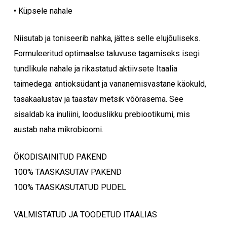
• Küpsele nahale
Niisutab ja toniseerib nahka, jättes selle elujõuliseks.
Formuleeritud optimaalse taluvuse tagamiseks isegi
tundlikule nahale ja rikastatud aktiivsete Itaalia
taimedega: antioksüdant ja vananemisvastane käokuld,
tasakaalustav ja taastav metsik võõrasema. See
sisaldab ka inuliini, looduslikku prebiootikumi, mis
austab naha mikrobioomi.
ÖKODISAINITUD PAKEND
100% TAASKASUTAV PAKEND
100% TAASKASUTATUD PUDEL
VALMISTATUD JA TOODETUD ITAALIAS