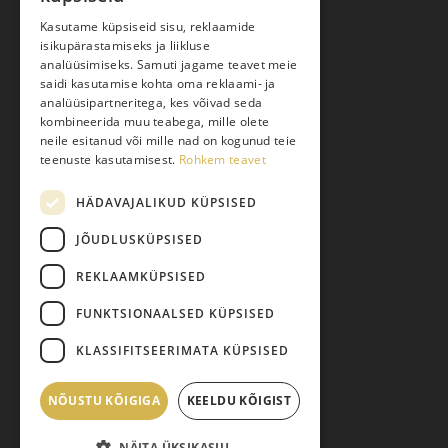
Kasutame küpsiseid sisu, reklaamide
isikupärastamiseks ja liikluse
Kauba kohaletoimetamine
analüüsimiseks. Samuti jagame teavet meie
saidi kasutamise kohta oma reklaami- ja
Toodete tellimine
analüüsipartneritega, kes võivad seda
Maksmine
kombineerida muu teabega, mille olete
neile esitanud või mille nad on kogunud teie
Järelmaks
teenuste kasutamisest.
Rohkem teavet
Kauba tagastamine
HÄDAVAJALIKUD KÜPSISED
Pretensiooni esitamine
Isikuandmete töötlemine
JÕUDLUSKÜPSISED
REKLAAMKÜPSISED
FUNKTSIONAALSED KÜPSISED
KLASSIFITSEERIMATA KÜPSISED
NÕUSTU KÕIGIGA
Vahesumma:
KEELDU KÕIGIST
0,00
€
© 2026 Pariisi Vesi.
NÄITA ÜKSIKASJU