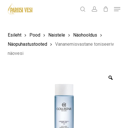
Skip
Menu
Products
to
search
Ostukorv
search
account
Sulge
ostukorv
Close
main
Menu
content
Esileht
Pood
Naistele
Näohooldus
Näopuhastustooted
Vananemisvastane toniseeriv
näovesi
Zoom