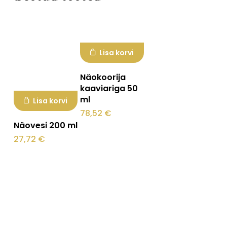
Mine poodi
Lisa korvi
Näokoorija
kaaviariga 50
ml
Lisa korvi
78,52
€
Näovesi 200 ml
27,72
€