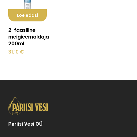
Loe edasi
2-faasiline
meigieemaldaja
200ml
31,10
€
Pariisi Vesi OÜ