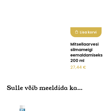
Lisa korvi
Mitsellaarvesi
silmameigi
eemaldamiseks
200 ml
27,44
€
Sulle võib meeldida ka…