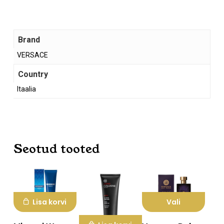
Brand
VERSACE
Country
Itaalia
Ostukorvis ei ole tooteid.
Mine poodi
Seotud tooted
Lisa korvi
Vali
Sellel