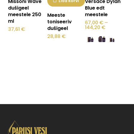
Lisa korvi
Missoni Wave
Versace Dylan
tootel
dušigeel
Blue edt
meestele 250
meestele
Meeste
on
ml
toniseeriv
67,00
€
–
mitu
Hinnavahem
144,20
€
dušigeel
37,61
€
67,00 €
varianti.
28,88
€
kuni
144,20 €
Valikuid
saab
teha
tootelehel.