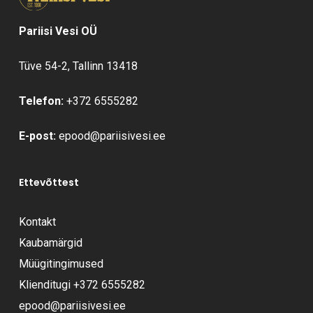
Pariisi Vesi OÜ
Tüve 54-2, Tallinn 13418
Telefon:
+372 6555282
E-post:
epood@pariisivesi.ee
Ettevõttest
Kontakt
Kaubamärgid
Müügitingimused
Klienditugi
+372 6555282
epood@pariisivesi.ee