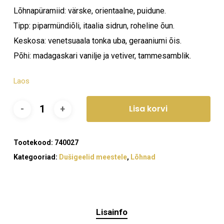
Lõhnapüramiid: värske, orientaalne, puidune.
Tipp: piparmündiõli, itaalia sidrun, roheline õun.
Keskosa: venetsuaala tonka uba, geraaniumi õis.
Põhi: madagaskari vanilje ja vetiver, tammesamblik.
Laos
Lisa korvi
Tootekood:
740027
Kategooriad:
Dušigeelid meestele
,
Lõhnad
Lisainfo