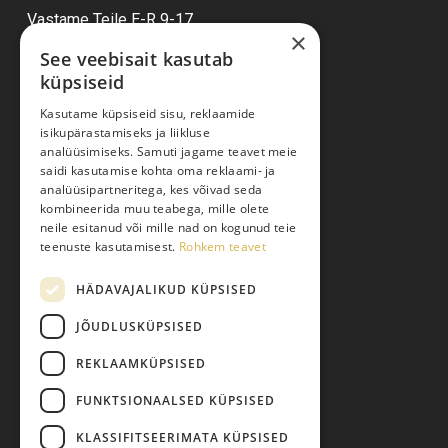
Vastame Teile E-R 9-17
×
See veebisait kasutab
küpsiseid
Ostuabi
Kasutame küpsiseid sisu, reklaamide
isikupärastamiseks ja liikluse
Kauba kohaletoimetamine
analüüsimiseks. Samuti jagame teavet meie
saidi kasutamise kohta oma reklaami- ja
Toodete tellimine
analüüsipartneritega, kes võivad seda
Maksmine
kombineerida muu teabega, mille olete
neile esitanud või mille nad on kogunud teie
Järelmaks
teenuste kasutamisest.
Rohkem teavet
Kauba tagastamine
HÄDAVAJALIKUD KÜPSISED
Pretensiooni esitamine
Isikuandmete töötlemine
JÕUDLUSKÜPSISED
REKLAAMKÜPSISED
FUNKTSIONAALSED KÜPSISED
KLASSIFITSEERIMATA KÜPSISED