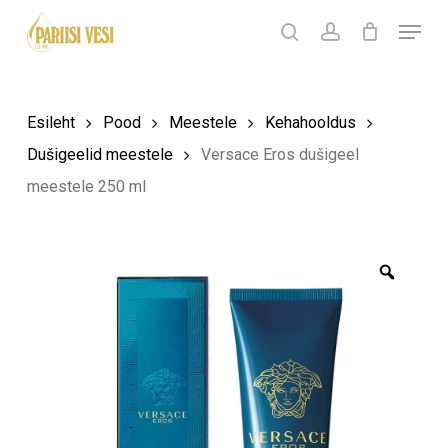
Skip
Menu
Products
to
search
Ostukorv
search
account
Sulge
ostukorv
Close
main
Menu
content
Esileht
Pood
Meestele
Kehahooldus
Dušigeelid meestele
Versace Eros dušigeel
meestele 250 ml
Zoom