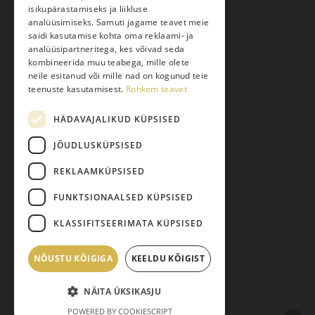
isikupärastamiseks ja liikluse
Kauba kohaletoimetamine
analüüsimiseks. Samuti jagame teavet meie
saidi kasutamise kohta oma reklaami- ja
Toodete tellimine
analüüsipartneritega, kes võivad seda
Maksmine
kombineerida muu teabega, mille olete
neile esitanud või mille nad on kogunud teie
Järelmaks
teenuste kasutamisest.
Rohkem teavet
Kauba tagastamine
HÄDAVAJALIKUD KÜPSISED
Pretensiooni esitamine
Isikuandmete töötlemine
JÕUDLUSKÜPSISED
REKLAAMKÜPSISED
FUNKTSIONAALSED KÜPSISED
KLASSIFITSEERIMATA KÜPSISED
NÕUSTU KÕIGIGA
Vahesumma:
KEELDU KÕIGIST
0,00
€
© 2026 Pariisi Vesi.
NÄITA ÜKSIKASJU
facebook
instagram
phone
email
Vaata ostukorvi
Maksma
POWERED BY COOKIESCRIPT