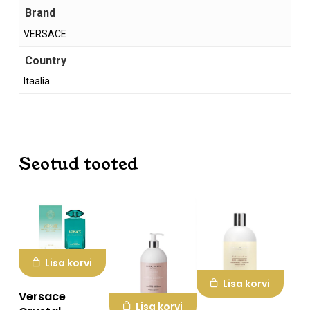
Brand
VERSACE
Country
Itaalia
Ostukorvis ei ole tooteid.
Mine poodi
Seotud tooted
Lisa korvi
Lisa korvi
Versace
Lisa korvi