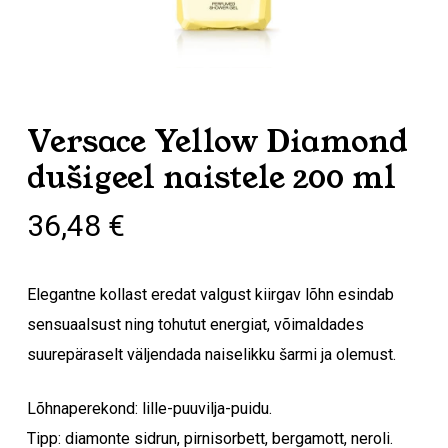
Versace Yellow Diamond
dušigeel naistele 200 ml
36,48
€
Elegantne kollast eredat valgust kiirgav lõhn esindab
sensuaalsust ning tohutut energiat, võimaldades
suurepäraselt väljendada naiselikku šarmi ja olemust.
Lõhnaperekond: lille-puuvilja-puidu.
Tipp: diamonte sidrun, pirnisorbett, bergamott, neroli.