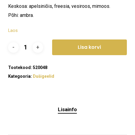
Keskosa: apelsiniõis, freesia, vesiroos, mimoos.
Põhi: ambra.
Laos
Lisa korvi
Tootekood:
520048
Kategooria:
Dušigeelid
Lisainfo