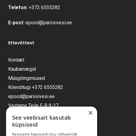
Telefon:
+372 6555282
E-post:
epood@pariisivesi.ee
Ettevõttest
Kontakt
Kaubamärgid
Müügitingimused
Klienditugi
+372 6555282
epood@pariisivesi.ee
Vastame Teile E-R 9-17
×
See veebisait kasutab
küpsiseid
Ostuabi
Kasutame küpsiseid sisu, reklaamide