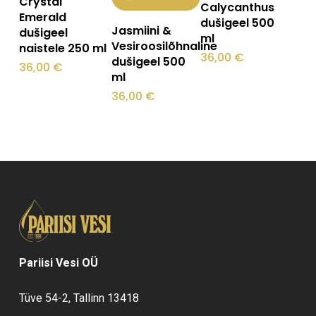
Crystal
Calycanthus
Emerald
dušigeel 500
Jasmiini &
dušigeel
ml
Vesiroosilõhnaline
naistele 250 ml
36,00
€
dušigeel 500
36,00
€
ml
36,00
€
Pariisi Vesi OÜ
Tüve 54-2, Tallinn 13418