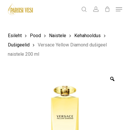
Skip
Menu
Products
to
search
Ostukorv
search
account
Sulge
ostukorv
Close
main
Menu
content
Esileht
Pood
Naistele
Kehahooldus
Dušigeelid
Versace Yellow Diamond dušigeel
naistele 200 ml
Zoom