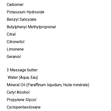
Carbomer
Potassium Hydroxide
Benzyl Salicylate
Butylphenyl Methylpropional
Citral
Citronellol
Limonene
Geraniol
3 Massage butter:
Water (Aqua, Eau)
Mineral Oil (Paraffinum liquidum, Huile minérale)
Cetyl Alcohol
Propylene Glycol
Cyclopentasiloxane