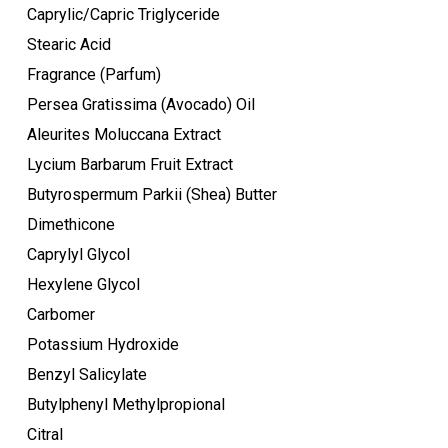
Caprylic/Capric Triglyceride
Stearic Acid
Ostukorvis ei ole tooteid.
Fragrance (Parfum)
Persea Gratissima (Avocado) Oil
Mine poodi
Aleurites Moluccana Extract
Lycium Barbarum Fruit Extract
Butyrospermum Parkii (Shea) Butter
Dimethicone
Caprylyl Glycol
Hexylene Glycol
Carbomer
Potassium Hydroxide
Benzyl Salicylate
Butylphenyl Methylpropional
Citral