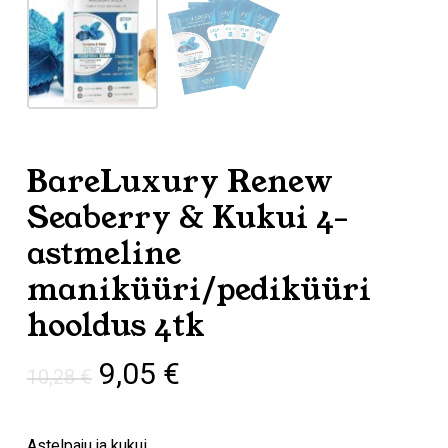
BareLuxury Renew
Seaberry & Kukui 4-
astmeline
maniküüri/pediküüri
hooldus 4tk
Algne
Praegune
9,05
€
10,28
€
hind
hind
oli:
on:
​Astelpaju ja kukui.