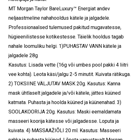
10,28 €.
9,05 €.
MT Morgan Taylor BareLuxury™ Energiat andev
neljaastmeline nahahooldus kätele ja jalgadele.
Professionaalsed tulemused pakitud mugavatesse,
hügieenilistesse kotikestesse. Täielik hooldus tagab
nahale loomuliku helgi. 1)PUHASTAV VANN kätele ja
jalgadele 28g
Kasutus: Lisada vette (16g või umbes pool pakki 4 liitri
vee kohta). Leota käsi/jalgu 2-5 minutit. Kuivata rätikuga.
2) TOKSIINE VÄLJUTAV MASK 20g. Kasutus: Kanna
mask ühtlaselt jalgadele ja/või kätele, jättes küüned
katmata. Puhasta ja hoolda küüned ja küünenahad. 3)
SOOLAKOORIJA 20g. Kasutus: Maski eemaldamata
masseeri koorija kätesse või jalgadesse. Loputa ja
kuivata. 4) MASSAAŽIÕLI 20 ml. Kasutus: Masseeri
nahka ja puhasta küüned. Lõpeta vapustavalt Morgan