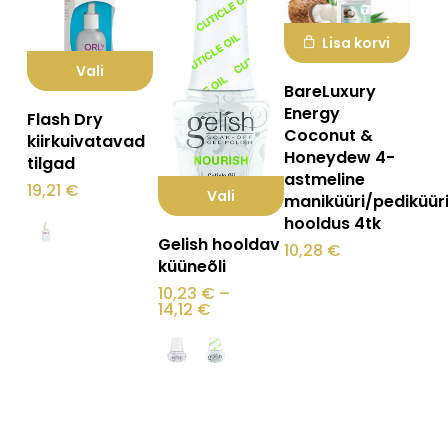
Lisa korvi
Vali
BareLuxury
Sellel
Energy
Flash Dry
Coconut &
tootel
kiirkuivatavad
Honeydew 4-
tilgad
on
astmeline
19,21
€
mitu
Vali
maniküüri/pediküür
hooldus 4tk
varianti.
Sellel
Gelish hooldav
10,28
€
Valikuid
tootel
küüneõli
saab
on
10,23
€
–
Hinnavahemik:
14,12
€
teha
mitu
10,23 €
kuni
tootelehel.
varianti.
14,12 €
Valikuid
saab
teha