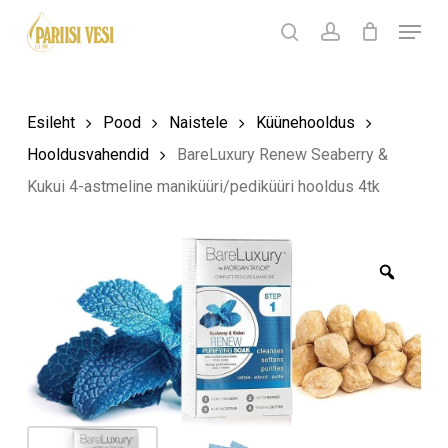
Skip
Menu
Products
to
search
Ostukorv
search
account
Sulge
ostukorv
Close
main
Menu
content
Esileht
Pood
Naistele
Küünehooldus
Hooldusvahendid
BareLuxury Renew Seaberry &
Kukui 4-astmeline maniküüri/pediküüri hooldus 4tk
Zoom